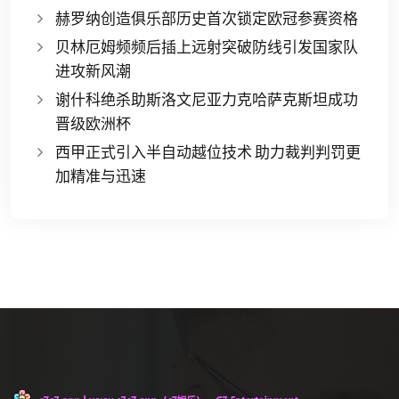
赫罗纳创造俱乐部历史首次锁定欧冠参赛资格
贝林厄姆频频后插上远射突破防线引发国家队
进攻新风潮
谢什科绝杀助斯洛文尼亚力克哈萨克斯坦成功
晋级欧洲杯
西甲正式引入半自动越位技术 助力裁判判罚更
加精准与迅速