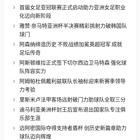
首届女足亚冠联赛正式启动助力亚洲女足职业
化迈向新阶段
雅赞·奈马特亚洲杯半决赛精彩挑射力破韩国队
球门
阿森纳缔造历史 不败战绩加冕英超冠军 成就
足坛传奇
阿斯顿维拉正式签下切尔西边卫马特森 强化球
队阵容实力
阿姆帕杜佩戴利兹联队长袖标迎来新赛季领导
力考验
里斯米卢法甲客场远射破门力助球队全取三分
迪马利亚美洲杯封王后宣布退出国家队专注俱
乐部生涯
迈阿密国际夺得支持者盾杯 创历史新篇章助力
球队迈向辉煌