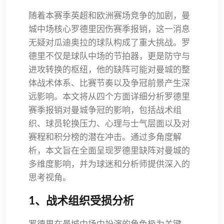
随着本赛季英超和欧洲赛场竞争的加剧，曼
城中场核心罗德里因伤赛季报销，这一消息
无疑对瓜迪奥拉的球队构成了重大挑战。罗
德里不仅是球队中场的节拍器，更是防守与
进攻转换的枢纽，他的缺阵可能对曼城的整
体战术体系、比赛节奏以及争冠前景产生深
远影响。本文将从四个方面详细分析罗德里
赛季报销对曼城争冠的影响，包括战术组
织、球员轮换压力、心理与士气层面以及对
赛程和积分榜的潜在冲击。通过多角度解
析，本文旨在全面呈现罗德里缺阵对曼城的
多维度影响，并为球迷和分析师提供深入的
思考视角。
1、战术组织受损分析
罗德里在曼城中场中扮演的角色极为关键，