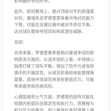
影响最终争冠形势。
此外，欧冠赛场上，面对顶级对手的高强度
对抗，曼城失去罗德里意味着中场对抗能力
下降，可能在关键比赛中被对手抓住节奏，
这对球队整体夺冠目标构成潜在威胁。
总结：
总体来看，罗德里赛季报销对曼城争冠的影
响是多方面的。从战术组织上看，中场核心
缺席打破了球队平衡，增加了防守与进攻转
换中的不确定性。从球员轮换和体能管理角
度看，其他中场球员将承担更高压力，可能
带来疲劳和伤病风险。
心理层面和士气方面，罗德里的缺阵可能在
短期内削弱队伍稳定性和执行力，而赛程与
积分压力的叠加，则让曼城在争冠道路上面