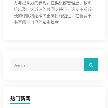
力与战斗力的表现。在俱乐部管理层、教练
组以及广大球迷的共同支持下，这支不断成
长的球队将继续向更高目标迈进，在新赛季
书写属于自己的精彩篇章。
热门新闻