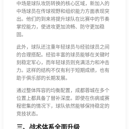
中场是球队攻防转换的核心区域，新加入的
中场球员在传球视野和组织能力方面表现突
出。他们的到来将提升球队在比赛中的节奏
掌控能力，使进攻更加流畅、防守更加稳
固。
此外，球队还注重年轻球员与经验球员之间
的合理搭配。经验丰富的球员能够在关键时
刻稳定军心，而年轻球员则充满活力和冲击
力。这样的结构不仅有利于短期成绩，也有
助于俱乐部的长期发展。
通过整体阵容的均衡配置，成都蓉城在多个
位置上都具备了替补深度。即使在伤病或赛
程密集的情况下，球队依然能够保持稳定的
竞技状态。
三、战术体系全面升级