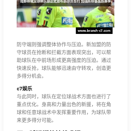
防守端则强调整体协作与压迫。新加盟的防
守球员在抢断和拦截方面表现突出，可以帮
助球队在中前场形成更高强度的压迫。通过
快速反抢，球队能够迅速由守转攻，创造更
多得分机会。
c7娱乐
与此同时，球队在定位球战术方面也进行了
重点优化。身高和力量出色的新援，将在角
球和任意球战术中发挥重要作用，为球队带
来更多得分可能。