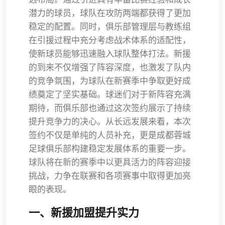
潜力的球员，球队在攻防两端都获得了更加
稳定的配置。同时，俱乐部管理层与教练组
在引援过程中充分考虑战术体系的适配性，
使新球员能够迅速融入球队整体打法。新援
的到来不仅增强了阵容深度，也激发了队内
的竞争氛围，为球队在新赛季中争取更好成
绩奠定了坚实基础。球迷们对于新阵容充满
期待，而俱乐部也通过这次签约展示了持续
提升竞争力的决心。从长远发展来看，本次
签约不仅是单纯的人员补充，更是成都蓉城
足球俱乐部构建稳定发展体系的重要一步。
球队将在新的赛季中以更具活力的阵容迎接
挑战，力争在联赛和各项赛事中取得更加亮
眼的表现。
一、新援加盟提升实力