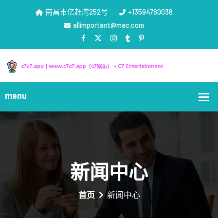
南昌市亿赶湾252号
+13594780038
allimportant@mac.com
新闻中心
首页
新闻中心