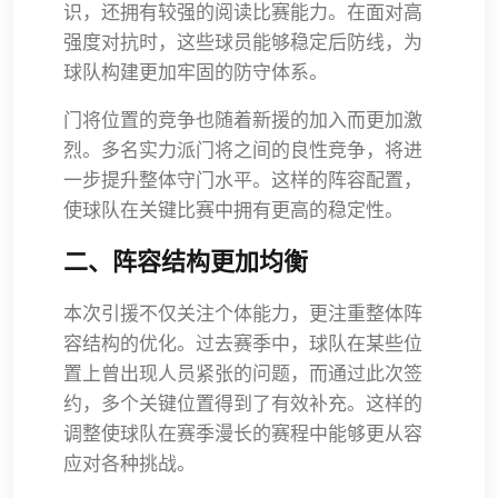
识，还拥有较强的阅读比赛能力。在面对高
强度对抗时，这些球员能够稳定后防线，为
球队构建更加牢固的防守体系。
门将位置的竞争也随着新援的加入而更加激
烈。多名实力派门将之间的良性竞争，将进
一步提升整体守门水平。这样的阵容配置，
使球队在关键比赛中拥有更高的稳定性。
二、阵容结构更加均衡
本次引援不仅关注个体能力，更注重整体阵
容结构的优化。过去赛季中，球队在某些位
置上曾出现人员紧张的问题，而通过此次签
约，多个关键位置得到了有效补充。这样的
调整使球队在赛季漫长的赛程中能够更从容
应对各种挑战。