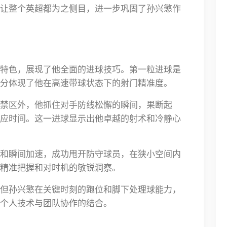
让整个英超都为之侧目，进一步巩固了孙兴慜作
特色，展现了他全面的进球技巧。第一粒进球是
分体现了他在高速带球状态下的射门精准度。
禁区外，他抓住对手防线松懈的瞬间，果断起
应时间。这一进球显示出他卓越的射术和冷静心
和瞬间加速，成功甩开防守球员，在狭小空间内
精准把握和对时机的敏锐洞察。
但孙兴慜在关键时刻的跑位和脚下处理球能力，
个人技术与团队协作的结合。