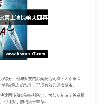
力得分，他与队友的默契配合同样令人印象深
地呼应队友的动作，形成有效的进攻链条。
快速回传和突破吸引防守，为队友制造了关键机
，也让对手防线疲于奔命。