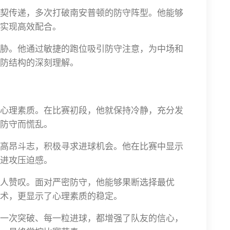
契传递，多次打破南安普顿的防守阵型。他能够
实现高效配合。
胁。他通过敏捷的跑位吸引防守注意，为中场和
防结构的深刻理解。
心理素质。在比赛初段，他就保持冷静，充分发
防守而慌乱。
高昂斗志，积极寻求进球机会。他在比赛中显示
进攻压迫感。
人赞叹。面对严密防守，他能够果断选择最优
术，更显示了心理素质的稳定。
一次突破、每一粒进球，都增强了队友的信心，