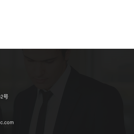
52号
ac.com