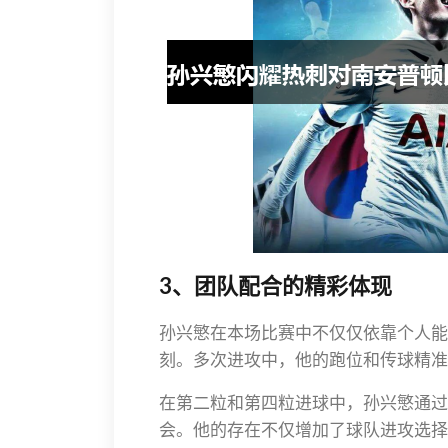
3、团队配合的精彩体现
孙兴慜在本场比赛中不仅仅依靠个人能
刻。多次进攻中，他的跑位和传球精准
在第二粒和第四粒进球中，孙兴慜通过
会。他的存在不仅增加了球队进攻选择