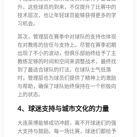
升。这些球员的到来，不仅提升了比赛中的
技术层次，也让年轻球员能够获得更多的学
习机会。
其次，管理层在赛季中对球队的支持也体现
在对教练的信任与支持上。尽管在赛季初期
出现了不小的波动，但俱乐部始终给予了主
教练足够的时间和空间来调整战术，最终找
到了最适合球队的打法。在球队士气低落
时，管理层也为球员们提供了精神上的激励
与帮助，确保了球队始终保持在一个积极向
上的状态。
4、球迷支持与城市文化的力量
大连英博能够成功冲超，离不开球迷们的强
大支持与鼓励。每一场比赛，球迷们都给予