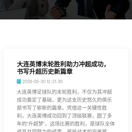
大连英博末轮胜利助力冲超成功，
书写升超历史新篇章
2026-05-30 12:21:30
大连英博足球队的末轮胜利，不仅为其冲超
成功奠定了基础，更为这支历史悠久的俱乐
部书写了崭新的篇章。凭借这一关键性胜
利，大连英博成功回到了顶级联赛，圆了多
年的“升超梦”。这场比赛的胜利，是球队全体
成员共同努力的成果，是技战术的完美展