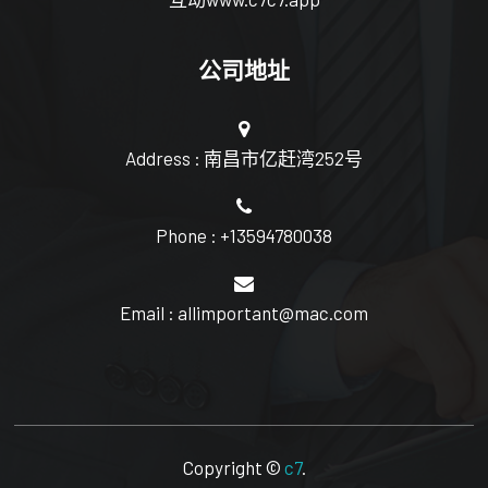
公司地址
Address : 南昌市亿赶湾252号
Phone : +13594780038
Email : allimportant@mac.com
Copyright ©
c7
.