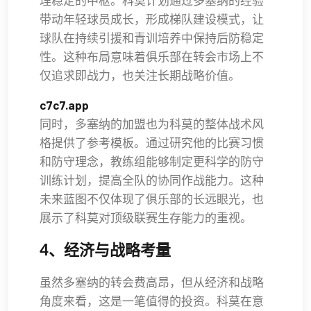
理稳定的中枢。科莫计划通过多塞纳的经验
带动年轻球员成长，形成梯队建设模式，让
球队在持续引援和青训培养中保持后防稳定
性。这种布局意味着俱乐部在转会市场上不
仅追求即战力，也关注长期战略价值。
c7c7.app
同时，多塞纳的加盟也为科莫的整体战术风
格提供了参考模板。通过研究他的比赛习惯
和防守理念，教练组能够制定更科学的防守
训练计划，提高全队的协同作战能力。这种
未来蓝图不仅体现了俱乐部的长远眼光，也
展示了科莫对顶级联赛生存能力的重视。
4、经济与战略考量
虽然多塞纳的转会费高昂，但从经济和战略
角度来看，这是一笔值得的投资。科莫在意