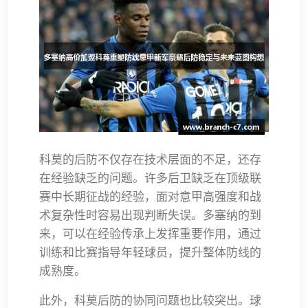
科莫的后防不仅存在技术层面的不足，还存
在经验缺乏的问题。许多后卫缺乏在顶级联
赛中长期征战的经验，面对意甲高强度和战
术复杂性时容易出现判断失误。多塞纳的到
来，可以在经验传承上发挥重要作用，通过
训练和比赛指导年轻球员，提升整体防线的
成熟度。
此外，科莫后防的协同问题也比较突出。球