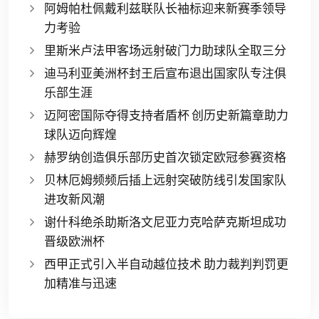
阿姆帕杜佩戴利兹联队长袖标迎来新赛季领导
力考验
里斯米卢法甲客场远射破门力助球队全取三分
迪马利亚美洲杯封王后宣布退出国家队专注俱
乐部生涯
迈阿密国际夺得支持者盾杯 创历史新篇章助力
球队迈向辉煌
赫罗纳创造俱乐部历史首次锁定欧冠参赛资格
贝林厄姆频频后插上远射突破防线引发国家队
进攻新风潮
谢什科绝杀助斯洛文尼亚力克哈萨克斯坦成功
晋级欧洲杯
西甲正式引入半自动越位技术 助力裁判判罚更
加精准与迅速