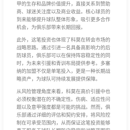
甲的生存和品牌价值提升，直接关系到赞助
商、球迷关注度以及商业收益。核心球员的
到来能够提升球队整体形象，吸引更多合作
机会，为俱乐部带来长期回报。
此外，这笔投资也体现了科莫在转会市场的
战略思路。通过引进一名具备高影响力的后
防球员，俱乐部可以在保持阵容稳定性的同
时，为未来引援和青训布局提供参考。多塞
纳的加盟不仅是单笔投入，更是一种长期战
略资产，为球队可持续发展提供保障。
从风险管理角度来看，科莫在高价引援中也
必须权衡潜在的不确定性。伤病、适应性问
题以及意甲强度都是可能的挑战。然而，俱
乐部通过详细的评估和契约安排，将风险控
制在可承受范围内，从而保证这笔投资能够