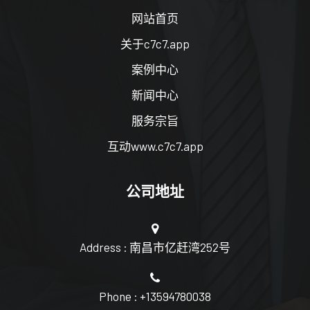
网站首页
关于c7c7.app
案例中心
新闻中心
服务宗旨
互动www.c7c7.app
公司地址
Address : 南昌市亿赶湾252号
Phone : +13594780038