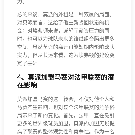
力。
总的来说，莫派的外租是一种双赢的局面。
对莫派而言，这给了他重新找回状态的机
会；对埃弗顿来说，减轻了薪资压力的同
时，也可以为球队未来的锋线组合腾出更多
空间。虽然莫派的离开可能短期内影响球队
实力，但从长远来看，这为埃弗顿的建设奠
定了基础。
4、莫派加盟马赛对法甲联赛的潜
在影响
莫派加盟马赛的这一转会，不仅对他个人和
马赛产生影响，也对整个法甲联赛的竞争格
局带来了新的变化。首先，法甲一直在吸引
更多的世界级球员加盟，莫派的加盟无疑提
高了联赛的整体观赏性和竞争性。作为一名