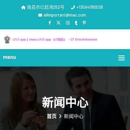
南昌市亿赶湾252号
+13594780038
allimportant@mac.com
新闻中心
首页
新闻中心