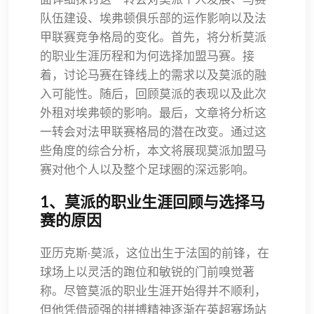
队伍建设、埃弗顿俱乐部的运作影响以及法
甲联赛竞争格局的变化。首先，将分析莫派
的职业生涯历程和为何选择加盟马赛。接
着，讨论马赛在锋线上的需求以及莫派的融
入可能性。随后，回顾莫派的表现以及此次
外租对埃弗顿的影响。最后，文章将分析这
一转会对法甲联赛格局的潜在改变。通过这
些角度的综合分析，本文将展现莫派加盟马
赛对他个人以及整个足球圈的深远影响。
1、莫派的职业生涯回顾与选择马
赛的原因
亚历克斯·莫派，这位出生于法国的前锋，在
球场上以灵活的跑位和敏锐的门前嗅觉著
称。尽管莫派的职业生涯开始得并不顺利，
但他凭借顽强的拼搏精神逐渐在英超赛场站