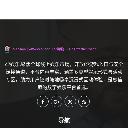
c7娱乐,聚焦全球线上娱乐市场，开放C7游戏入口与安全
链接通道，平台内容丰富，涵盖多类型娱乐形式与活动
专区，助力用户随时随地畅享沉浸式互动体验，是您信
赖的数字娱乐平台首选。
导航