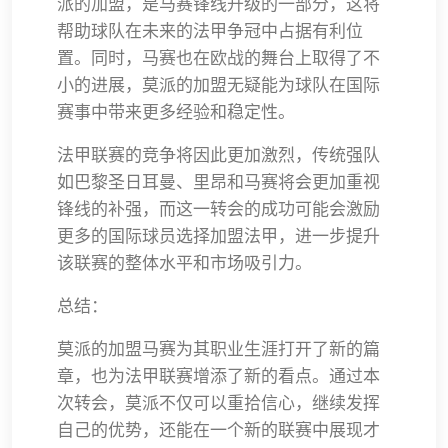
派的加盟，是马赛锋线升级的一部分，这将
帮助球队在未来的法甲争冠中占据有利位
置。同时，马赛也在欧战的舞台上取得了不
小的进展，莫派的加盟无疑能为球队在国际
赛事中带来更多经验和稳定性。
法甲联赛的竞争将因此更加激烈，传统强队
如巴黎圣日耳曼、里昂和马赛将会更加重视
锋线的补强，而这一转会的成功可能会激励
更多的国际球员选择加盟法甲，进一步提升
该联赛的整体水平和市场吸引力。
总结：
莫派的加盟马赛为其职业生涯打开了新的篇
章，也为法甲联赛增添了新的看点。通过本
次转会，莫派不仅可以重拾信心，继续发挥
自己的优势，还能在一个新的联赛中展现才