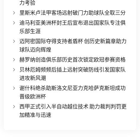
力考验
里斯米卢法甲客场远射破门力助球队全取三分
迪马利亚美洲杯封王后宣布退出国家队专注俱
乐部生涯
迈阿密国际夺得支持者盾杯 创历史新篇章助力
球队迈向辉煌
赫罗纳创造俱乐部历史首次锁定欧冠参赛资格
贝林厄姆频频后插上远射突破防线引发国家队
进攻新风潮
谢什科绝杀助斯洛文尼亚力克哈萨克斯坦成功
晋级欧洲杯
西甲正式引入半自动越位技术 助力裁判判罚更
加精准与迅速