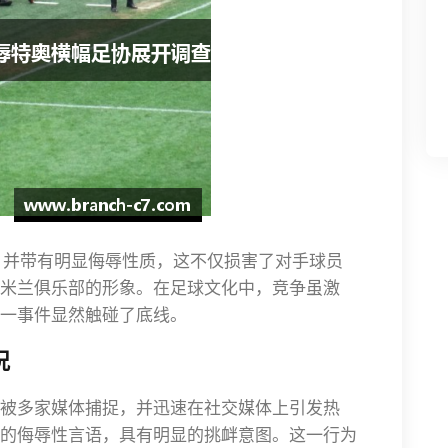
，并带有明显侮辱性质，这不仅损害了对手球员
米兰俱乐部的形象。在足球文化中，竞争虽激
一事件显然触碰了底线。
况
被多家媒体捕捉，并迅速在社交媒体上引发热
的侮辱性言语，具有明显的挑衅意图。这一行为