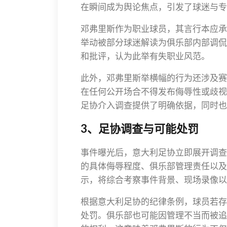
在瞬间成为舆论焦点，引发了球迷与专
邓弗里斯作为职业球员，其言行本应承
举动被部分球迷解读为俱乐部内部调侃
和批评，认为此举有失职业风范。
此外，邓弗里斯举横幅的行为还涉及赛
在任何公开场合不得发布侮辱性或歧视
足协介入调查提供了明确依据，同时也
3、足协调查与可能处罚
事件曝光后，意大利足协立即展开调查
的具体侮辱程度、俱乐部管理责任以及
示，将综合考察事件背景、现场录像以
根据意大利足协的纪律条例，球员若存
处罚。俱乐部也可能因管理不当而被追