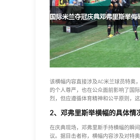
该横幅内容直接涉及AC米兰球员特奥
的个人尊严，也在公众面前影响了国际
烈，但应遵循体育精神和公平原则，这
2、邓弗里斯举横幅的具体情
在庆典现场，邓弗里斯手持横幅的瞬间
议。据目击者称，横幅内容涉及对特奥