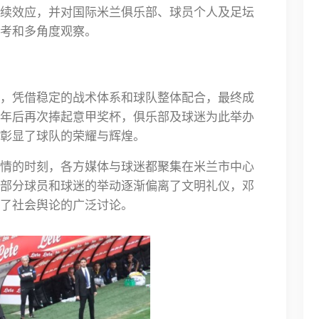
续效应，并对国际米兰俱乐部、球员个人及足坛
考和多角度观察。
，凭借稳定的战术体系和球队整体配合，最终成
年后再次捧起意甲奖杯，俱乐部及球迷为此举办
彰显了球队的荣耀与辉煌。
情的时刻，各方媒体与球迷都聚集在米兰市中心
部分球员和球迷的举动逐渐偏离了文明礼仪，邓
了社会舆论的广泛讨论。