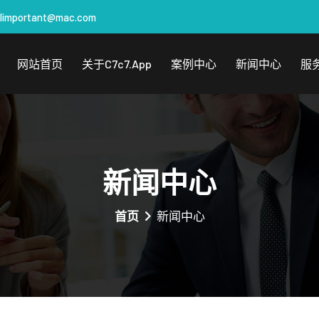
llimportant@mac.com
网站首页
关于c7c7.app
案例中心
新闻中心
服
新闻中心
首页
新闻中心