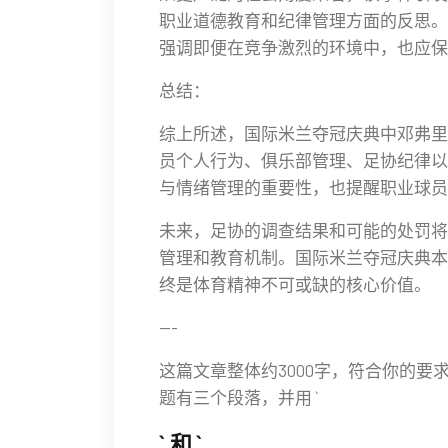
职业道德教育和纪律管理方面的反思。
强调即便在竞争激烈的环境中，也应保
总结：
综上所述，国际米兰夺冠庆典中邓弗里
员个人行为、俱乐部管理、足协纪律以
与情绪管理的重要性，也提醒职业球员
未来，足协的调查结果和可能的处罚将
管理和教育机制。国际米兰夺冠庆典本
终是体育精神不可或缺的核心价值。
---
这篇文章整体约3000字，符合你的要
题有三个段落，并用 `
` 和 `