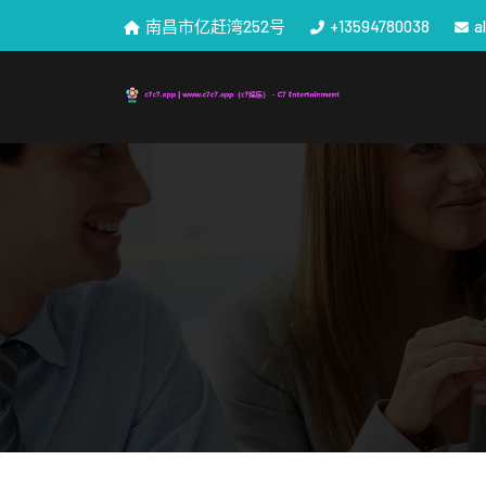
南昌市亿赶湾252号
+13594780038
a