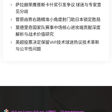
萨拉赫荣膺普斯卡什奖引发争议 球迷与专家意
见分歧
菅原由势右路精准小角度射门助日本锁定胜局
莫德里奇国家队赛事中场核心进攻端贡献深度
解析与战术价值研究
英超投票决定保留VAR技术球迷热议技术革新
与公平性问题