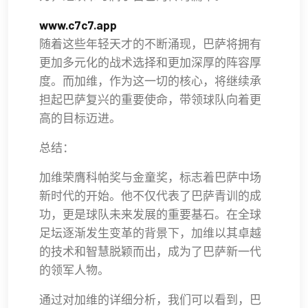
www.c7c7.app
随着这些年轻天才的不断涌现，巴萨将拥有
更加多元化的战术选择和更加深厚的阵容厚
度。而加维，作为这一切的核心，将继续承
担起巴萨复兴的重要使命，带领球队向着更
高的目标迈进。
总结：
加维荣膺科帕奖与金童奖，标志着巴萨中场
新时代的开始。他不仅代表了巴萨青训的成
功，更是球队未来发展的重要基石。在全球
足坛逐渐发生变革的背景下，加维以其卓越
的技术和智慧脱颖而出，成为了巴萨新一代
的领军人物。
通过对加维的详细分析，我们可以看到，巴