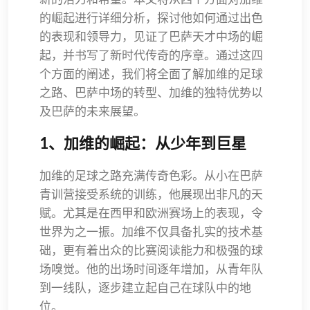
的崛起进行详细分析，探讨他如何通过出色
的表现和领导力，见证了巴萨天才中场的崛
起，并书写了新时代传奇的序章。通过这四
个方面的阐述，我们将全面了解加维的足球
之路、巴萨中场的转型、加维的独特优势以
及巴萨的未来展望。
1、加维的崛起：从少年到巨星
加维的足球之路充满传奇色彩。从小在巴萨
青训营接受系统的训练，他展现出非凡的天
赋。尤其是在西甲和欧洲赛场上的表现，令
世界为之一振。加维不仅具备扎实的技术基
础，更有着出众的比赛阅读能力和极强的球
场嗅觉。他的出场时间逐年增加，从青年队
到一线队，逐步建立起自己在球队中的地
位。