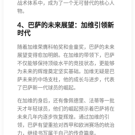
战术体系中，成为了一个无可替代的核心人
物。
4、巴萨的未来展望：加维引领新
时代
随着加维荣膺科帕奖和金童奖，巴萨的未来
展望变得愈加明朗。在加维的带领下，巴萨
不仅能够保持顶级水平的竞技状态，更能够
为未来的辉煌奠定坚实基础。加维无疑是巴
萨未来的中场支柱，他的成长与进步，代表
了巴萨新一代球员的崛起。
在加维的身后，还有像佩德里、法蒂等一批
天才年轻球员，他们的崛起预示着巴萨将在
未来几年内逐步恢复辉煌。通过加维的引
领，巴萨有望重拾对西甲和欧洲赛场的统治
力，继续书写属于自己的传奇篇章。