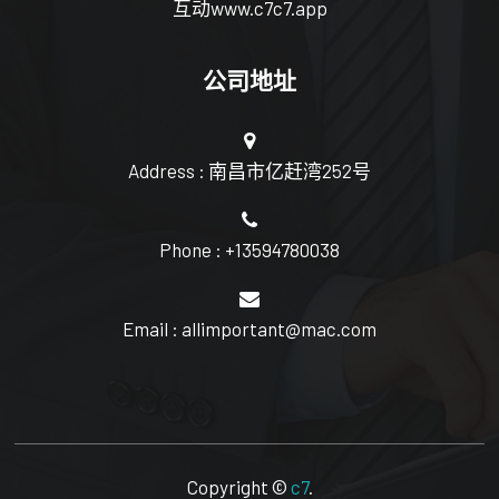
互动www.c7c7.app
公司地址
Address : 南昌市亿赶湾252号
Phone : +13594780038
Email : allimportant@mac.com
Copyright ©
c7
.