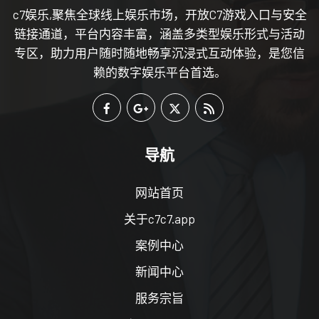
c7娱乐,聚焦全球线上娱乐市场，开放C7游戏入口与安全
链接通道，平台内容丰富，涵盖多类型娱乐形式与活动
专区，助力用户随时随地畅享沉浸式互动体验，是您信
赖的数字娱乐平台首选。
导航
网站首页
关于c7c7.app
案例中心
新闻中心
服务宗旨