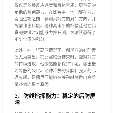
仅仅是依赖反应速度和身体素质，更重要的
是他的预判能力。在比赛中，他能够在对方
发起进攻之前，预测到对方的射门方向，并
提前作出反应。这种高水平的扑救让他在比
赛的关键时刻能够力挽狂澜，为球队赢得了
不少宝贵的积分。
此外，在一些高压情况下，佩尼亚的心理素
质尤为突出。在比赛临近结束时，面对对方
的持续进攻，他依然能够保持镇定，做出最
为冷静的决定。这种冷静的头脑和强大的心
理素质，是佩尼亚能够在关键时刻做出高质
量扑救的根本原因。
3、防线指挥能力：稳定的后防屏
障