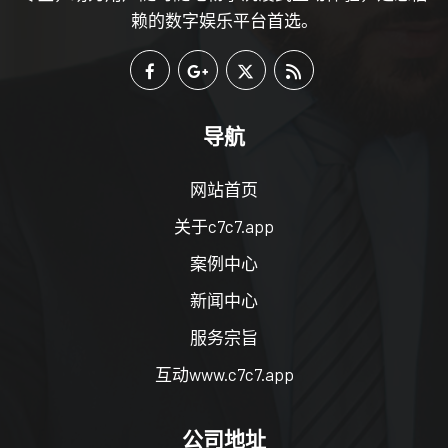
赖的数字娱乐平台首选。
导航
网站首页
关于c7c7.app
案例中心
新闻中心
服务宗旨
互动www.c7c7.app
公司地址