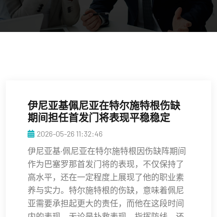
伊尼亚基佩尼亚在特尔施特根伤缺
期间担任首发门将表现平稳稳定
2026-05-26 11:32:46
伊尼亚基·佩尼亚在特尔施特根因伤缺阵期间
作为巴塞罗那首发门将的表现，不仅保持了
高水平，还在一定程度上展现了他的职业素
养与实力。特尔施特根的伤缺，意味着佩尼
亚需要承担起更大的责任，而他在这段时间
内的表现，无论是扑救表现、指挥防线，还