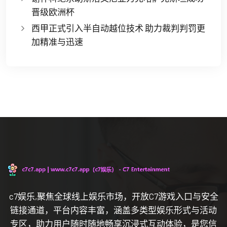
晋级欧洲杯
西甲正式引入半自动越位技术 助力裁判判罚更
加精准与迅速
c7娱乐,聚焦全球线上娱乐市场，开放C7游戏入口与安全
链接通道，平台内容丰富，涵盖多类型娱乐形式与活动
专区，助力用户随时随地畅享沉浸式互动体验，是您信