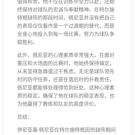
值得称赞。他不仅在训练中全力以赴，还始
终保持对球队的忠诚与奉献精神。在特尔施
特根缺阵的那段时间，佩尼亚并没有把自己
的表现仅仅看作是一个过渡期的替代，而是
全身心地投入到每一场比赛，努力为球队争
取胜利。
此外，佩尼亚的心理素质非常强大。在面对
重压和大场面的比赛时，他始终保持镇定，
从未显得急躁或过于焦虑。无论是球队领先
时的防守任务，还是在落后时的扑救责任，
佩尼亚都能够处理得恰到好处。这种心理素
质的稳定，确保了他在球队的稳定表现，也
为他赢得了教练和队友的高度评价。
总结：
伊尼亚基·佩尼亚在特尔施特根因伤缺阵期间