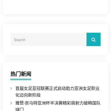
热门新闻
首届女足亚冠联赛正式启动助力亚洲女足职业
化迈向新阶段
雅赞·奈马特亚洲杯半决赛精彩挑射力破韩国队
球门