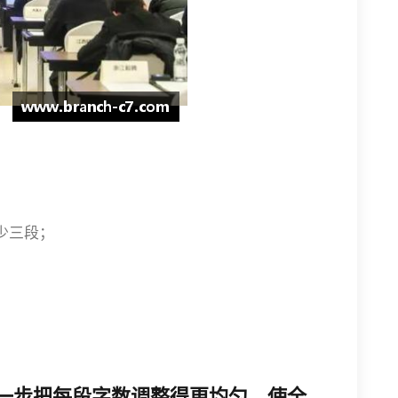
少三段；
进一步把每段字数调整得更均匀，使全