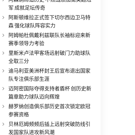
军 成就足坛传奇
阿斯顿维拉正式签下切尔西边卫马特
森 强化球队阵容实力
阿姆帕杜佩戴利兹联队长袖标迎来新
赛季领导力考验
里斯米卢法甲客场远射破门力助球队
全取三分
迪马利亚美洲杯封王后宣布退出国家
队专注俱乐部生涯
迈阿密国际夺得支持者盾杯 创历史新
篇章助力球队迈向辉煌
赫罗纳创造俱乐部历史首次锁定欧冠
参赛资格
贝林厄姆频频后插上远射突破防线引
发国家队进攻新风潮