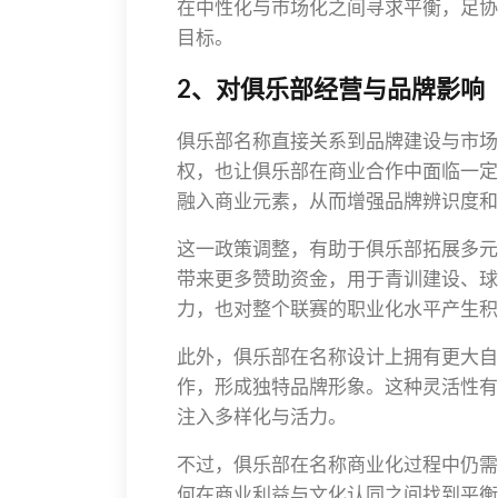
在中性化与市场化之间寻求平衡，足协
目标。
2、对俱乐部经营与品牌影响
俱乐部名称直接关系到品牌建设与市场
权，也让俱乐部在商业合作中面临一定
融入商业元素，从而增强品牌辨识度和
这一政策调整，有助于俱乐部拓展多元
带来更多赞助资金，用于青训建设、球
力，也对整个联赛的职业化水平产生积
此外，俱乐部在名称设计上拥有更大自
作，形成独特品牌形象。这种灵活性有
注入多样化与活力。
不过，俱乐部在名称商业化过程中仍需
何在商业利益与文化认同之间找到平衡