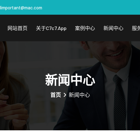
llimportant@mac.com
网站首页
关于c7c7.app
案例中心
新闻中心
服
新闻中心
首页
新闻中心