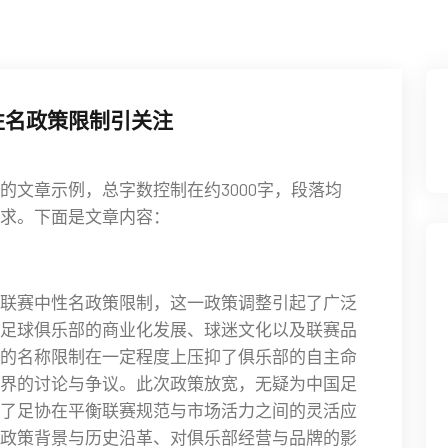
性名政策限制引关注
的文章示例，总字数控制在约3000字，段落均
求。下面是文章内容：
联赛中性名政策限制，这一政策调整引起了广泛
足球俱乐部的商业化发展、球迷文化以及联赛品
的名称限制在一定程度上压抑了俱乐部的自主命
界的讨论与争议。此次政策放宽，无疑为中国足
了足协在平衡联赛规范与市场活力之间的灵活应
政策背景与历史沿革、对俱乐部经营与品牌的影