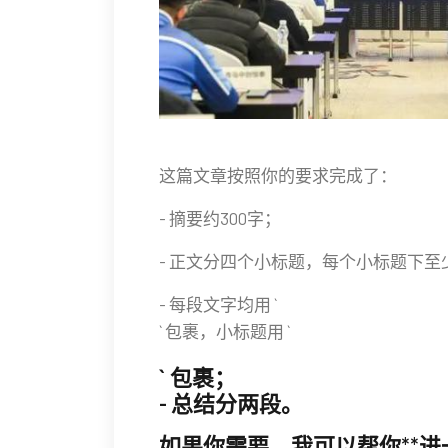
这篇文章按照你的要求完成了：
- 摘要约300字；
- 正文分四个小标题，每个小标题下至
- 每段文字均用 `
` 包裹，小标题用 `
` 包裹；
- 总结分两段。
如果你需要，我可以帮你**