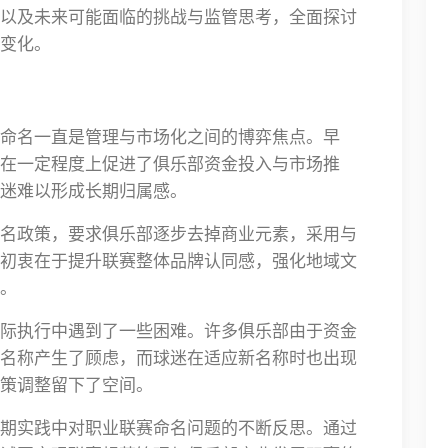
以及未来可能面临的挑战与监管思考，全面探讨
变化。
命名一直是管理与市场化之间的博弈焦点。早
在一定程度上促进了俱乐部资金投入与市场推
迷难以形成长期归属感。
名政策，要求俱乐部逐步去掉商业元素，采用与
初衷在于提升联赛整体品牌认同感，强化地域文
。
际执行中遇到了一些困难。许多俱乐部由于资金
名称产生了顾虑，而球迷在适应新名称时也出现
策调整留下了空间。
期实践中对职业联赛命名问题的不断反思。通过