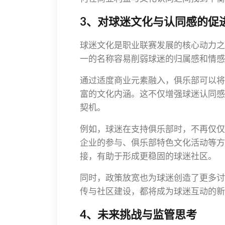
3、对球迷文化与认同感的促
球迷文化是职业联赛发展的核心动力之
一的名称容易削弱球迷的归属感和情感
通过适度商业元素融入，俱乐部可以将
富的文化内涵。这不仅增强球迷认同感
契机。
例如，球迷在支持俱乐部时，不再仅仅
企业的参与、俱乐部特色文化活动等方
接，有助于形成更稳固的球迷社区。
同时，政策放宽也为球迷创造了更多讨
传与社区建设，都将成为球迷互动的新
4、未来挑战与监管思考