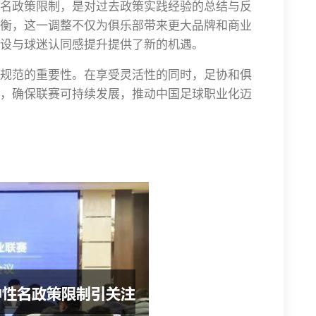
名政策限制，是对过去政策实践经验的总结与反
衡，这一调整不仅为俱乐部带来更大品牌和商业
设与球迷认同感提升提供了新的机遇。
规范的重要性。在享受灵活性的同时，足协和俱
，确保联赛可持续发展，推动中国足球职业化迈