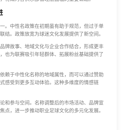
进
一。中性名政策在初期虽有助于规范，但过于单
联结。政策放宽为球迷文化发展提供了新空间。
品牌故事、地域文化与企业合作结合，形成更丰
，也为联赛吸引年轻群体、拓展粉丝基础提供了
依赖于中性化名称的地域属性，而可以通过赞助
式感受到更多互动体验。这种多维度的情感链
论和参与空间。名称调整后的市场活动、品牌宣
焦点，进一步推动职业足球文化的多元化发展。