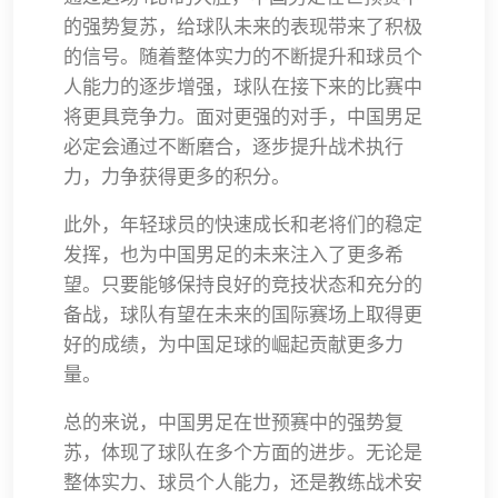
的强势复苏，给球队未来的表现带来了积极
的信号。随着整体实力的不断提升和球员个
人能力的逐步增强，球队在接下来的比赛中
将更具竞争力。面对更强的对手，中国男足
必定会通过不断磨合，逐步提升战术执行
力，力争获得更多的积分。
此外，年轻球员的快速成长和老将们的稳定
发挥，也为中国男足的未来注入了更多希
望。只要能够保持良好的竞技状态和充分的
备战，球队有望在未来的国际赛场上取得更
好的成绩，为中国足球的崛起贡献更多力
量。
总的来说，中国男足在世预赛中的强势复
苏，体现了球队在多个方面的进步。无论是
整体实力、球员个人能力，还是教练战术安