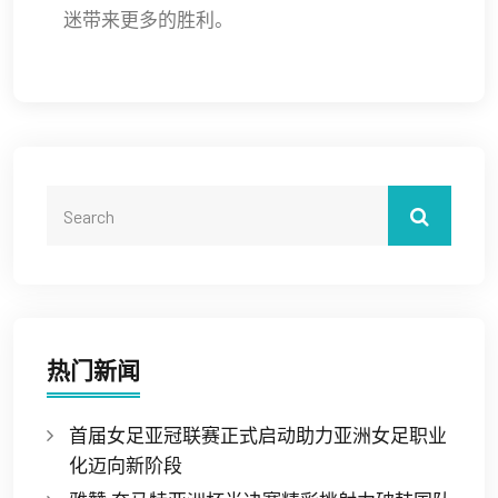
迷带来更多的胜利。
热门新闻
首届女足亚冠联赛正式启动助力亚洲女足职业
化迈向新阶段