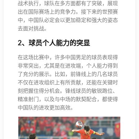
战术执行，球队在多方面都有了突破，展现
出在国际赛场上的竞争力。接下来的世预赛
中，中国队必定会以更加稳定和强大的姿态
去面对挑战。
2、球员个人能力的突显
在这场比赛中，许多中国男足的球员表现得
非常突出，尤其是在进攻端，个人能力得到
了充分的展示。比如，前锋线上的几名球员
不仅在进攻组织上有所贡献，还能在关键时
刻把握住得分机会。锋线球员的敏锐跑位、
精准射门，以及与中场的默契配合，都使得
中国队的进攻更加高效。