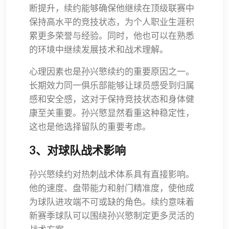
断提升，续约能够确保他继续在顶级联赛中
保持高水平的竞技状态，为个人职业生涯积
累更多荣誉与经验。同时，他也可以在熟悉
的环境中继续发展技术和战术理解。
心理因素也是孙兴慜续约的重要原因之一。
长期效力同一俱乐部能够让球员感受到归属
感和安全感，这对于保持竞技状态和身体健
康至关重要。孙兴慜显然看重这种稳定性，
这也是他选择留队的重要考虑。
3、对球队战术影响
孙兴慜续约对热刺战术体系具有直接影响。
他的速度、盘带能力和射门精准度，使他成
为球队进攻端不可或缺的角色。续约意味着
新赛季球队可以围绕孙兴慜制定更多灵活的