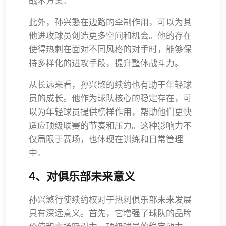
战术方案。
此外，孙兴慜在边路的牵制作用，可以为其
他进攻球员创造更多空间和机会。他的存在
使得热刺在面对不同风格的对手时，能够保
持多样化的进攻手段，提升整体战斗力。
从长远来看，孙兴慜的续约也有助于年轻球
员的成长。他作为球队核心的稳定存在，可
以为年轻球员提供榜样作用，帮助他们更快
适应顶级联赛的节奏和压力。这种影响力不
仅局限于赛场，也体现在训练和日常管理
中。
4、对俱乐部未来意义
孙兴慜行使续约权对于热刺俱乐部未来发展
具有深远意义。首先，它增强了球队的品牌