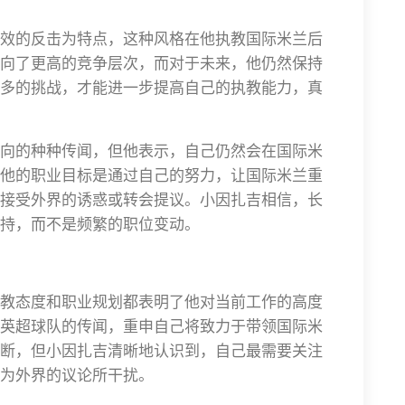
效的反击为特点，这种风格在他执教国际米兰后
向了更高的竞争层次，而对于未来，他仍然保持
多的挑战，才能进一步提高自己的执教能力，真
向的种种传闻，但他表示，自己仍然会在国际米
他的职业目标是通过自己的努力，让国际米兰重
接受外界的诱惑或转会提议。小因扎吉相信，长
持，而不是频繁的职位变动。
教态度和职业规划都表明了他对当前工作的高度
英超球队的传闻，重申自己将致力于带领国际米
断，但小因扎吉清晰地认识到，自己最需要关注
为外界的议论所干扰。