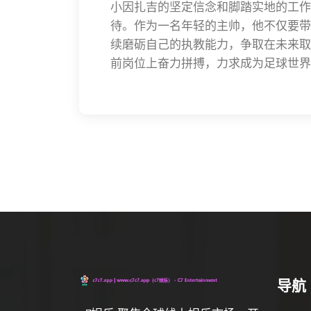
小因扎吉的坚定信念和脚踏实地的工作
待。作为一名年轻的主帅，他不仅要带
续磨砺自己的执教能力，争取在未来取
前岗位上奋力拼搏，力求成为足球世界
导航