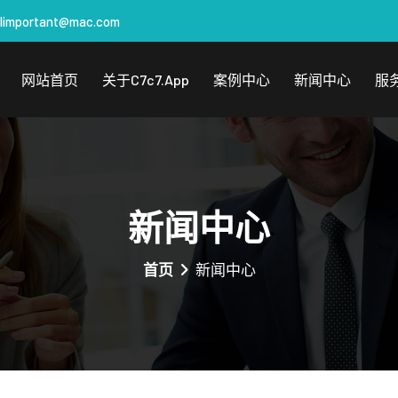
llimportant@mac.com
网站首页
关于c7c7.app
案例中心
新闻中心
服
新闻中心
首页
新闻中心