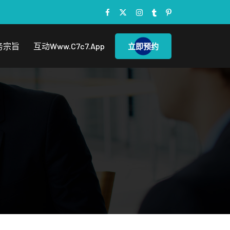
务宗旨
互动www.c7c7.app
立即预约