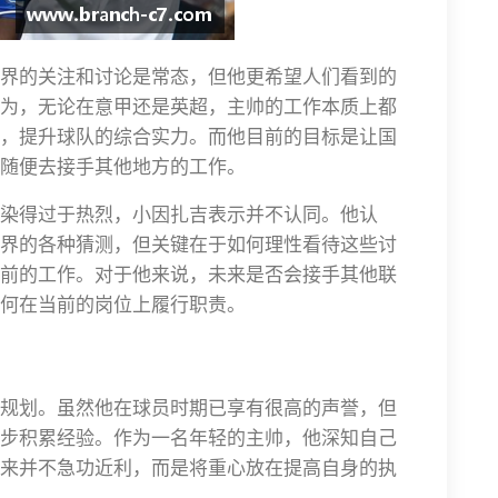
界的关注和讨论是常态，但他更希望人们看到的
为，无论在意甲还是英超，主帅的工作本质上都
，提升球队的综合实力。而他目前的目标是让国
随便去接手其他地方的工作。
染得过于热烈，小因扎吉表示并不认同。他认
界的各种猜测，但关键在于如何理性看待这些讨
前的工作。对于他来说，未来是否会接手其他联
何在当前的岗位上履行职责。
规划。虽然他在球员时期已享有很高的声誉，但
步积累经验。作为一名年轻的主帅，他深知自己
来并不急功近利，而是将重心放在提高自身的执