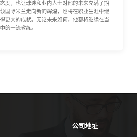
态度，也让球迷和业内人士对他的未来充满了期
领国际米兰走向新的辉煌，也将在职业生涯中继
得更大的成就。无论未来如何，他都将继续在当
中的一流教练。
公司地址