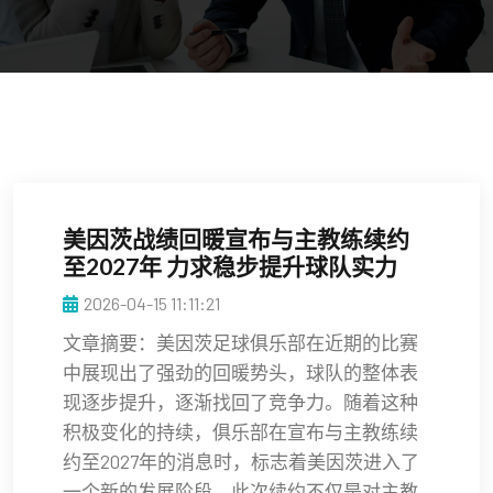
美因茨战绩回暖宣布与主教练续约
至2027年 力求稳步提升球队实力
2026-04-15 11:11:21
文章摘要：美因茨足球俱乐部在近期的比赛
中展现出了强劲的回暖势头，球队的整体表
现逐步提升，逐渐找回了竞争力。随着这种
积极变化的持续，俱乐部在宣布与主教练续
约至2027年的消息时，标志着美因茨进入了
一个新的发展阶段。此次续约不仅是对主教