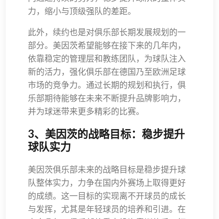
力，缩小与顶级强队的差距。
此外，续约也是对俱乐部长期发展规划的一
部分。美因茨希望能够在接下来的几年内，
依靠稳定的管理层和教练团队，为球队注入
新的活力，强化俱乐部在德国乃至欧洲足球
市场的竞争力。通过长期的规划和执行，俱
乐部期待能够在未来不断提升品牌影响力，
并为球迷带来更多精彩的比赛。
3、美因茨的战略目标：稳步提升
球队实力
美因茨俱乐部未来的战略目标是稳步提升球
队整体实力，力争在国内外赛场上取得更好
的成绩。这一目标的实现离不开球员的成长
与发挥，尤其是年轻球员的培养和引进。在