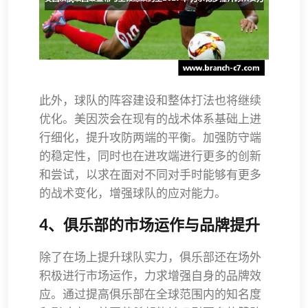
此外，球队的阵容建设和整体打法也将继续
优化。美因茨会在现有的战术体系基础上进
行细化，提升攻防两端的平衡。加强防守端
的稳定性，同时也在进攻端进行更多的创新
和尝试，以求在面对不同对手时能够有更多
的战术变化，增强球队的应对能力。
4、俱乐部的市场运作与品牌提升
除了在场上提升球队实力，俱乐部还在场外
积极进行市场运作，力求增强自身的品牌效
应。通过提高俱乐部在全球范围内的知名度