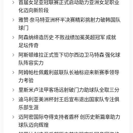
首届女足亚冠联赛正式启动助力亚洲女足职业
化迈向新阶段
雅赞·奈马特亚洲杯半决赛精彩挑射力破韩国队
球门
阿森纳缔造历史 不败战绩加冕英超冠军 成就
足坛传奇
阿斯顿维拉正式签下切尔西边卫马特森 强化球
队阵容实力
阿姆帕杜佩戴利兹联队长袖标迎来新赛季领导
力考验
里斯米卢法甲客场远射破门力助球队全取三分
迪马利亚美洲杯封王后宣布退出国家队专注俱
乐部生涯
迈阿密国际夺得支持者盾杯 创历史新篇章助力
球队迈向辉煌