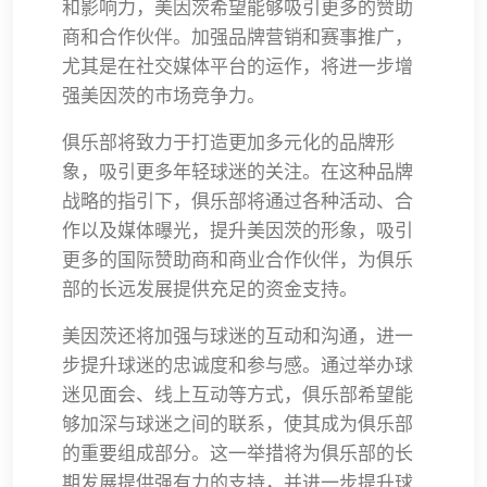
和影响力，美因茨希望能够吸引更多的赞助
商和合作伙伴。加强品牌营销和赛事推广，
尤其是在社交媒体平台的运作，将进一步增
强美因茨的市场竞争力。
俱乐部将致力于打造更加多元化的品牌形
象，吸引更多年轻球迷的关注。在这种品牌
战略的指引下，俱乐部将通过各种活动、合
作以及媒体曝光，提升美因茨的形象，吸引
更多的国际赞助商和商业合作伙伴，为俱乐
部的长远发展提供充足的资金支持。
美因茨还将加强与球迷的互动和沟通，进一
步提升球迷的忠诚度和参与感。通过举办球
迷见面会、线上互动等方式，俱乐部希望能
够加深与球迷之间的联系，使其成为俱乐部
的重要组成部分。这一举措将为俱乐部的长
期发展提供强有力的支持，并进一步提升球