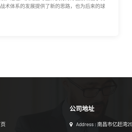
战术体系的发展提供了新的思路，也为后来的球
公司地址
首页
Address : 南昌市亿赶湾2