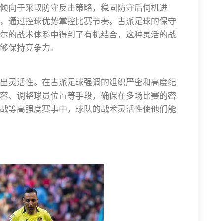
倾向于采取防守反击策略，稳固防守后伺机进
，通过控球优势掌控比赛节奏。古派足球的保守
尔的战术体系中得到了有机结合，这种灵活的战
够保持竞争力。
出灵活性。在古派足球强调的组织严密和高度纪
容、调整球员位置等手段，确保在多场比赛的密
战等高强度赛事中，球队的战术灵活性使他们能