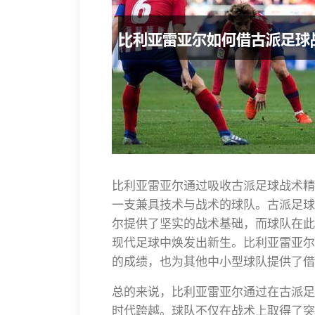
比利亚雷亚尔通过吸收古派足球战术精
一支兼具技术与战术的球队。古派足球
尔提供了坚实的战术基础，而球队在此
现代足球中焕发出新生。比利亚雷亚尔
的成绩，也为其他中小型球队提供了借
总的来说，比利亚雷亚尔通过在古派足
时代跨越。球队不仅在战术上取得了突