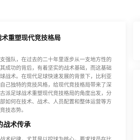
战术重塑现代竞技格局
支强队，在过去的二十年里逐步从一支地方性的
其成功的背后，有着坚实的战术基础，而这基础
球战术。在现代足球快速发展的背景下，比利亚
自己独特的竞技风格，给现代竞技格局带来了深
古派足球战术重塑现代竞技格局的角度出发，分
部如何在技术、战术、人员配置和整体运营等方
竞技态势。
的战术传承
战术纪律，尤其是以控球为核心，要求球员在比