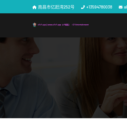
南昌市亿赶湾252号
+13594780038
a