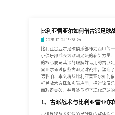
比利亚雷亚尔如何借古派足球
2025-10-04 15:28:24
比利亚雷亚尔足球俱乐部作为西甲的一
小俱乐部成长为欧洲足坛的崭新力量。
的核心便是其深刻理解并运用的古派足
雷亚尔通过借鉴古派足球战术，塑造了
远影响。本文将从比利亚雷亚尔如何借
析其战术选择和实际应用，探讨该俱乐
面取得突破，并最终重塑了现代足球的
1、古派战术与比利亚雷亚尔
古派足球战术强调的是球队的整体性与