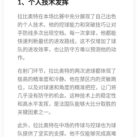
1、个人技术发挥
拉比奥特在本场比赛中充分展现了自己出色
的个人技术。他的控球能力和突破技巧让对
手防线多次出现空档。每一次拿球，他都能
快速判断最优的进攻路线，这不仅增加了球
队的进攻效率，也让防守方难以预测他的动
作。
在射门环节，拉比奥特的两次进球都体现了
极高的精准度和冷静。他在禁区内的灵敏跑
位，以及对球速和角度的精准把控，让门将
几乎没有防守的机会。这种技术上的稳定性
和高水平发挥，是法国队能够大比分取胜的
关键因素之一。
此外，拉比奥特在中场的传球与控球也为球
队提供了坚实的支撑。他不仅能够完成高难