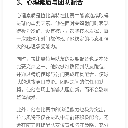
3、心理素质与团队配合
心理素质是拉比奥特在比赛中能够连续取得
进球的重要因素。他在面对关键射门时表现
得极为冷静，没有被压力影响技术发挥。每
一次触球和射门都体现了他稳定的心态和强
大的心理承受能力。
同时，拉比奥特与队友的默契配合也是本场
比赛亮点之一。他能够准确预判队友跑位，
并通过精确传球与射门完成连贯配合，使球
队的进攻更具威胁。团队之间的信任和默
契，使他在场上能够大胆创新，而不会影响
整体战术。
此外，他在比赛中的沟通能力也极为突出。
拉比奥特不仅在进攻中与前锋积极配合，还
会在防守时提醒队友位置和防守策略，充分