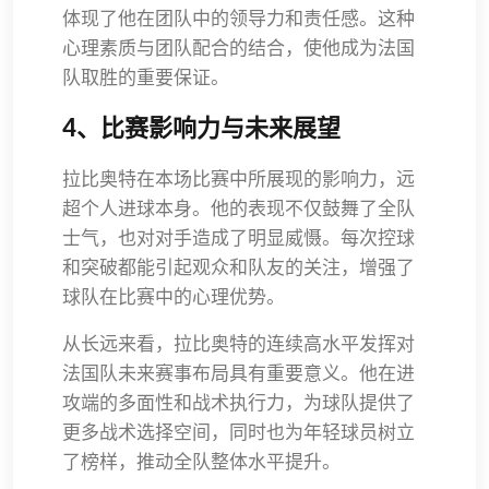
体现了他在团队中的领导力和责任感。这种
心理素质与团队配合的结合，使他成为法国
队取胜的重要保证。
4、比赛影响力与未来展望
拉比奥特在本场比赛中所展现的影响力，远
超个人进球本身。他的表现不仅鼓舞了全队
士气，也对对手造成了明显威慑。每次控球
和突破都能引起观众和队友的关注，增强了
球队在比赛中的心理优势。
从长远来看，拉比奥特的连续高水平发挥对
法国队未来赛事布局具有重要意义。他在进
攻端的多面性和战术执行力，为球队提供了
更多战术选择空间，同时也为年轻球员树立
了榜样，推动全队整体水平提升。