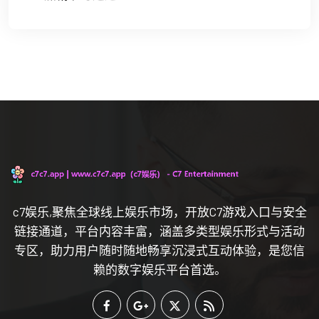
c7娱乐,聚焦全球线上娱乐市场，开放C7游戏入口与安全
链接通道，平台内容丰富，涵盖多类型娱乐形式与活动
专区，助力用户随时随地畅享沉浸式互动体验，是您信
赖的数字娱乐平台首选。