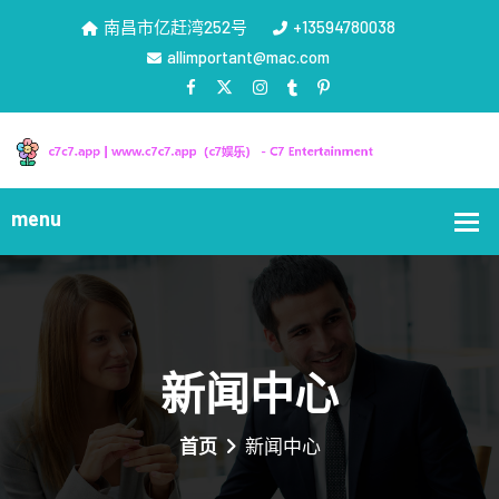
南昌市亿赶湾252号
+13594780038
allimportant@mac.com
新闻中心
首页
新闻中心