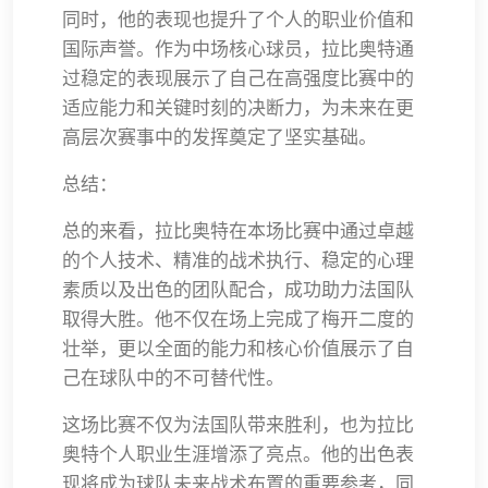
同时，他的表现也提升了个人的职业价值和
国际声誉。作为中场核心球员，拉比奥特通
过稳定的表现展示了自己在高强度比赛中的
适应能力和关键时刻的决断力，为未来在更
高层次赛事中的发挥奠定了坚实基础。
总结：
总的来看，拉比奥特在本场比赛中通过卓越
的个人技术、精准的战术执行、稳定的心理
素质以及出色的团队配合，成功助力法国队
取得大胜。他不仅在场上完成了梅开二度的
壮举，更以全面的能力和核心价值展示了自
己在球队中的不可替代性。
这场比赛不仅为法国队带来胜利，也为拉比
奥特个人职业生涯增添了亮点。他的出色表
现将成为球队未来战术布置的重要参考，同