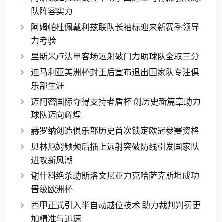
队阵容实力
阿姆帕杜佩戴利兹联队长袖标迎来新赛季领导
力考验
里斯米卢法甲客场远射破门力助球队全取三分
迪马利亚美洲杯封王后宣布退出国家队专注俱
乐部生涯
迈阿密国际夺得支持者盾杯 创历史新篇章助力
球队迈向辉煌
赫罗纳创造俱乐部历史首次锁定欧冠参赛资格
贝林厄姆频频后插上远射突破防线引发国家队
进攻新风潮
谢什科绝杀助斯洛文尼亚力克哈萨克斯坦成功
晋级欧洲杯
西甲正式引入半自动越位技术 助力裁判判罚更
加精准与迅速