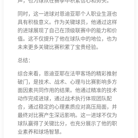
声，也为球队在赛季中积累信心和势头。
同时，这一进球对恩迪亚耶个人职业生涯也
具有积极意义。作为关键球员，他通过这样
的进球展现了自己在顶级联赛中的能力和价
值。这不仅提升了他在球队中的地位，也为
未来更多关键比赛积累了宝贵经验。
总结：
综合来看，恩迪亚耶在法甲客场的精彩推射
破门，是技术、战术、心理与比赛影响多方
面因素共同作用的结果。他通过精准的技术
动作完成进球，通过战术执行体现团队配
合，通过稳定的心理素质应对高压局面，并
最终对比赛产生深远影响。这一进球不仅为
球队赢得了关键比分，也充分展示了他的职
业素养和球场智慧。