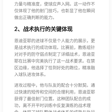
力量与精准度，使球应声入网。这一动作不
仅体现了他的射门技巧，也彰显了他在瞬间
做出正确判断的能力。
2、战术执行的关键体现
恩迪亚耶的进球不仅是个人能力的展示，更
是战术执行的成功体现。比赛前，教练组针
对对手的防守弱点制定了详细战术，恩迪亚
耶在比赛中完美执行了这一战术要求。在禁
区边缘，他选择了恰到好处的跑位，精准融
入球队进攻体系。
进攻过程中，他与队友的配合十分默契。通
过快速的短传和空间的合理利用，恩迪亚耶
获得了最佳射门位置。这种团队配合的成
功，离不开平时训练中反复演练的战术理