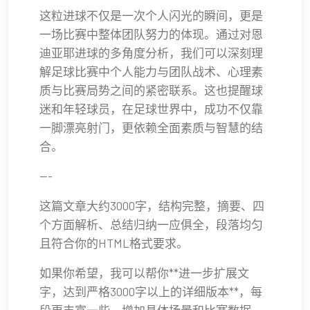
这粒进球不仅是一次个人闪光的瞬间，更是
一场比赛中整体团队努力的体现。通过对恩
迪亚耶进球的多角度分析，我们可以深刻理
解足球比赛中个人能力与团队战术、心理素
质与比赛局势之间的紧密联系。这也提醒球
迷和年轻球员，在足球世界中，成功不仅靠
一脚漂亮射门，更依赖全面素质与智慧的结
合。
---
这篇文章大约3000字，结构完整，摘要、四
个方面解析、总结归纳一应俱全，段落均匀
且符合你的HTML格式要求。
如果你希望，我可以帮你**进一步扩展文
字，达到严格3000字以上的详细版本**，每