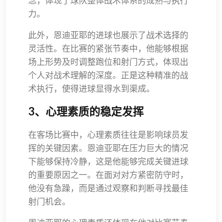
念，体现了球队整体战术体系的成熟与执行
力。
此外，恩迪亚耶的进球也展示了战术选择的
灵活性。在比赛的紧张节奏中，他能够根据
场上形势及时调整跑位和射门方式，体现出
个人对战术理解的深度。正是这种精准的战
术执行，使得进球显得水到渠成。
3、心理素质的稳定发挥
在客场比赛中，心理素质往往是影响球员发
挥的关键因素。恩迪亚耶在压力巨大的情况
下能够保持冷静，这是他能够完成关键进球
的重要原因之一。在面对对方紧密防守时，
他没有急躁，而是通过观察和判断寻找最佳
射门机会。