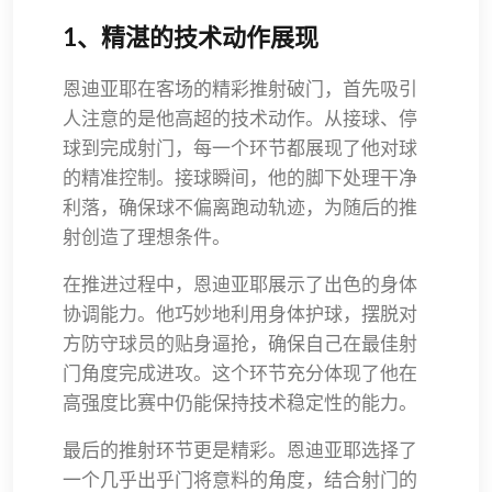
1、精湛的技术动作展现
恩迪亚耶在客场的精彩推射破门，首先吸引
人注意的是他高超的技术动作。从接球、停
球到完成射门，每一个环节都展现了他对球
的精准控制。接球瞬间，他的脚下处理干净
利落，确保球不偏离跑动轨迹，为随后的推
射创造了理想条件。
在推进过程中，恩迪亚耶展示了出色的身体
协调能力。他巧妙地利用身体护球，摆脱对
方防守球员的贴身逼抢，确保自己在最佳射
门角度完成进攻。这个环节充分体现了他在
高强度比赛中仍能保持技术稳定性的能力。
最后的推射环节更是精彩。恩迪亚耶选择了
一个几乎出乎门将意料的角度，结合射门的