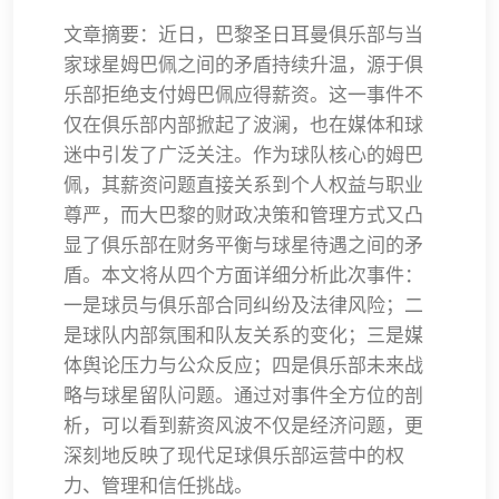
文章摘要：近日，巴黎圣日耳曼俱乐部与当
家球星姆巴佩之间的矛盾持续升温，源于俱
乐部拒绝支付姆巴佩应得薪资。这一事件不
仅在俱乐部内部掀起了波澜，也在媒体和球
迷中引发了广泛关注。作为球队核心的姆巴
佩，其薪资问题直接关系到个人权益与职业
尊严，而大巴黎的财政决策和管理方式又凸
显了俱乐部在财务平衡与球星待遇之间的矛
盾。本文将从四个方面详细分析此次事件：
一是球员与俱乐部合同纠纷及法律风险；二
是球队内部氛围和队友关系的变化；三是媒
体舆论压力与公众反应；四是俱乐部未来战
略与球星留队问题。通过对事件全方位的剖
析，可以看到薪资风波不仅是经济问题，更
深刻地反映了现代足球俱乐部运营中的权
力、管理和信任挑战。