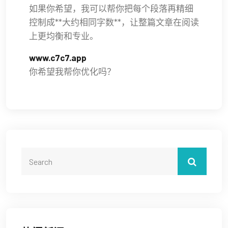
如果你希望，我可以帮你把每个段落再精细
控制成**大约相同字数**，让整篇文章在阅读
上更均衡和专业。
www.c7c7.app
你希望我帮你优化吗？