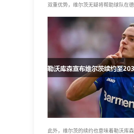
双重优势，维尔茨无疑将帮助球队在德
此外，维尔茨的续约也意味着勒沃库森