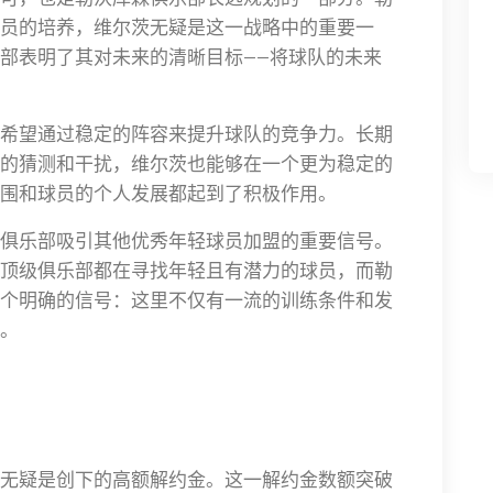
员的培养，维尔茨无疑是这一战略中的重要一
部表明了其对未来的清晰目标——将球队的未来
希望通过稳定的阵容来提升球队的竞争力。长期
的猜测和干扰，维尔茨也能够在一个更为稳定的
围和球员的个人发展都起到了积极作用。
俱乐部吸引其他优秀年轻球员加盟的重要信号。
顶级俱乐部都在寻找年轻且有潜力的球员，而勒
个明确的信号：这里不仅有一流的训练条件和发
。
无疑是创下的高额解约金。这一解约金数额突破