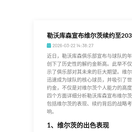
勒沃库森宣布维尔茨续约至203
2026-03-22 14:38:27
近日，勒沃库森俱乐部宣布与球队的年轻
创下了历史性的解约金新高。此举不仅
示了俱乐部对其未来的巨大期望。维尔
迅速成为球队的核心球员，并吸引了世
约金，不仅是对维尔茨个人能力的高度
四个方面详细分析勒沃库森宣布维尔茨
包括维尔茨的表现、续约背后的战略考
响。
1、维尔茨的出色表现