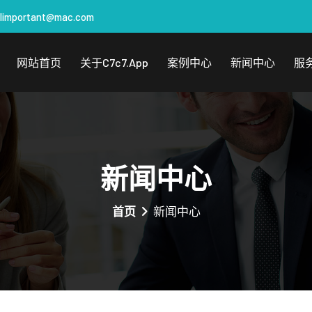
llimportant@mac.com
网站首页
关于c7c7.app
案例中心
新闻中心
服
新闻中心
首页
新闻中心