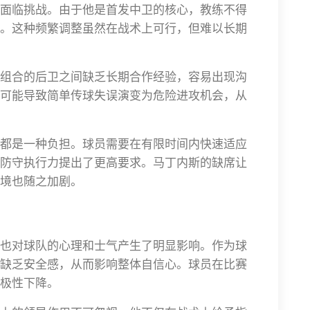
面临挑战。由于他是首发中卫的核心，教练不得
。这种频繁调整虽然在战术上可行，但难以长期
组合的后卫之间缺乏长期合作经验，容易出现沟
可能导致简单传球失误演变为危险进攻机会，从
都是一种负担。球员需要在有限时间内快速适应
防守执行力提出了更高要求。马丁内斯的缺席让
境也随之加剧。
也对球队的心理和士气产生了明显影响。作为球
缺乏安全感，从而影响整体自信心。球员在比赛
极性下降。