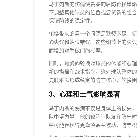
马丁内斯的伤病使曼联的后防轮换策略
不调整其他球员的位置或尝试新的组合
保证防线的稳定性。
轮换带来的另一个问题是默契不足。新
通失误和站位错误。这些细节上的失误
而增加对手破门的概率。
同时，频繁的轮换对球员的体能和心理
新的搭档和战术指令，这对球队整体的
曼联难以形成稳定的防守核心，轮换困
3、心理和士气影响显著
马丁内斯的伤病不仅是身体上的损失，
队中坚力量，他的缺阵让队友在防守时
中可能表现得更谨慎甚至被动，防守积