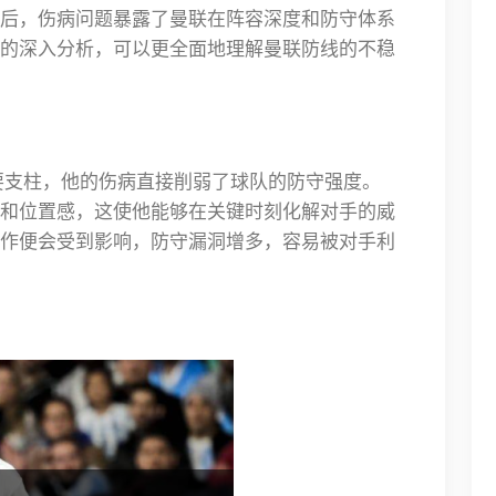
后，伤病问题暴露了曼联在阵容深度和防守体系
的深入分析，可以更全面地理解曼联防线的不稳
要支柱，他的伤病直接削弱了球队的防守强度。
和位置感，这使他能够在关键时刻化解对手的威
作便会受到影响，防守漏洞增多，容易被对手利