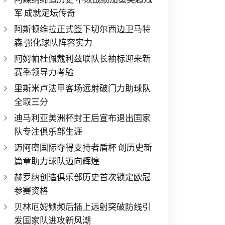
军 成就足坛传奇
阿斯顿维拉正式签下切尔西边卫马特
森 强化球队阵容实力
阿姆帕杜佩戴利兹联队长袖标迎来新
赛季领导力考验
里斯米卢法甲客场远射破门力助球队
全取三分
迪马利亚美洲杯封王后宣布退出国家
队专注俱乐部生涯
迈阿密国际夺得支持者盾杯 创历史新
篇章助力球队迈向辉煌
赫罗纳创造俱乐部历史首次锁定欧冠
参赛资格
贝林厄姆频频后插上远射突破防线引
发国家队进攻新风潮