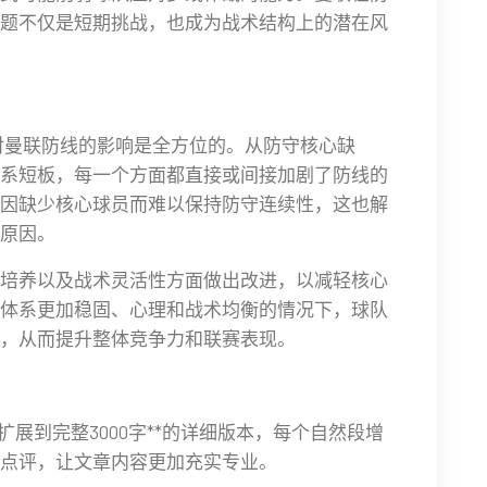
题不仅是短期挑战，也成为战术结构上的潜在风
对曼联防线的影响是全方位的。从防守核心缺
系短板，每一个方面都直接或间接加剧了防线的
因缺少核心球员而难以保持防守连续性，这也解
原因。
培养以及战术灵活性方面做出改进，以减轻核心
体系更加稳固、心理和战术均衡的情况下，球队
，从而提升整体竞争力和联赛表现。
扩展到完整3000字**的详细版本，每个自然段增
点评，让文章内容更加充实专业。