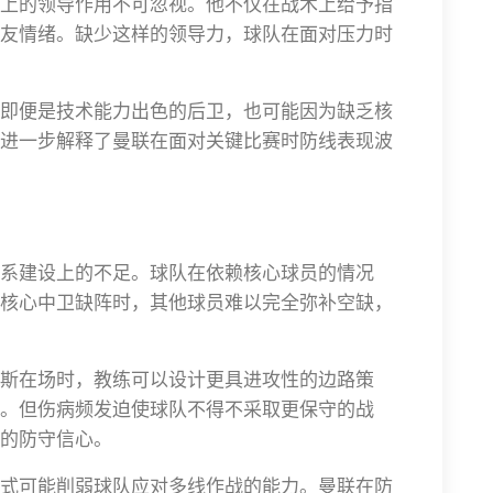
上的领导作用不可忽视。他不仅在战术上给予指
友情绪。缺少这样的领导力，球队在面对压力时
即便是技术能力出色的后卫，也可能因为缺乏核
进一步解释了曼联在面对关键比赛时防线表现波
系建设上的不足。球队在依赖核心球员的情况
核心中卫缺阵时，其他球员难以完全弥补空缺，
斯在场时，教练可以设计更具进攻性的边路策
。但伤病频发迫使球队不得不采取更保守的战
的防守信心。
式可能削弱球队应对多线作战的能力。曼联在防