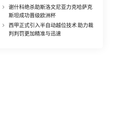
谢什科绝杀助斯洛文尼亚力克哈萨克
斯坦成功晋级欧洲杯
西甲正式引入半自动越位技术 助力裁
判判罚更加精准与迅速