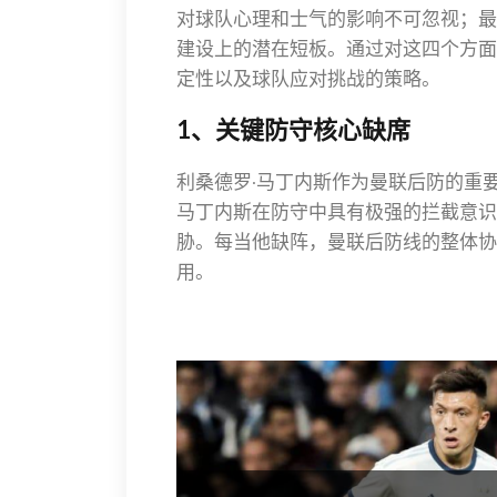
对球队心理和士气的影响不可忽视；最
建设上的潜在短板。通过对这四个方面
定性以及球队应对挑战的策略。
1、关键防守核心缺席
利桑德罗·马丁内斯作为曼联后防的重
马丁内斯在防守中具有极强的拦截意识
胁。每当他缺阵，曼联后防线的整体协
用。