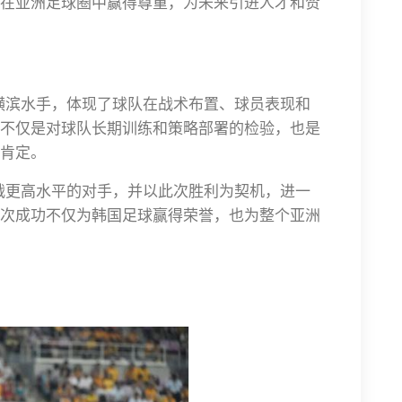
在亚洲足球圈中赢得尊重，为未来引进人才和赞
汰横滨水手，体现了球队在战术布置、球员表现和
不仅是对球队长期训练和策略部署的检验，也是
肯定。
挑战更高水平的对手，并以此次胜利为契机，进一
次成功不仅为韩国足球赢得荣誉，也为整个亚洲