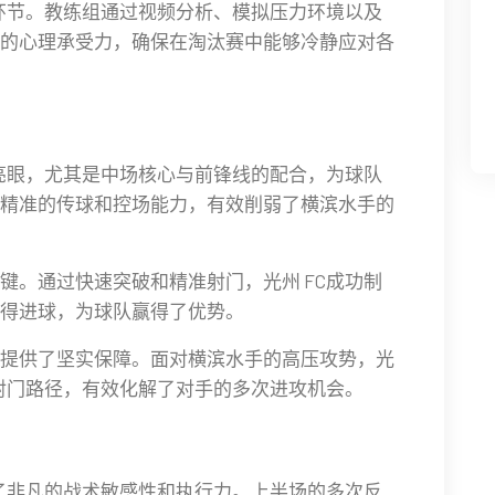
要环节。教练组通过视频分析、模拟压力环境以及
的心理承受力，确保在淘汰赛中能够冷静应对各
称亮眼，尤其是中场核心与前锋线的配合，为球队
精准的传球和控场能力，有效削弱了横滨水手的
键。通过快速突破和精准射门，光州 FC成功制
得进球，为球队赢得了优势。
提供了坚实保障。面对横滨水手的高压攻势，光
堵射门路径，有效化解了对手的多次进攻机会。
现了非凡的战术敏感性和执行力。上半场的多次反