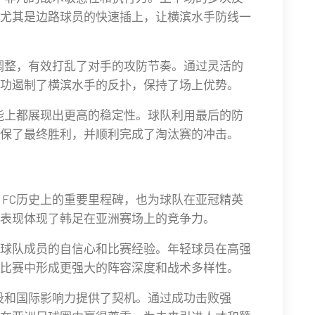
尤其是边路球员的快速插上，让横滨水手防线一
置调整，有效打乱了对手的攻防节奏。通过灵活的
功遏制了横滨水手的反扑，保持了场上优势。
体能上都展现出更高的稳定性。球队利用最后的防
保了最终胜利，并顺利完成了淘汰赛的冲击。
 FC历史上的重要里程碑，也为球队在亚冠精英
表现体现了韩足在亚洲赛场上的竞争力。
球队成员的自信心和比赛经验。年轻球员在高强
比赛中形成更强大的阵容深度和战术多样性。
建设和国际影响力提供了契机。通过成功击败强