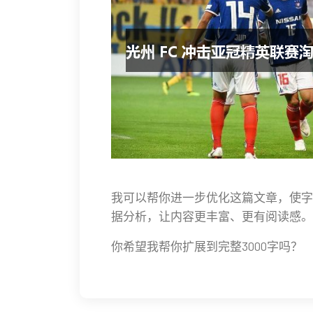
我可以帮你进一步优化这篇文章，使字数严
据分析，让内容更丰富、更有阅读感。
你希望我帮你扩展到完整3000字吗？