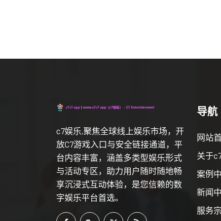
导航
c7娱乐,聚焦全球线上娱乐市场，开
网站
放C7游戏入口与安全链接通道，平
关于c7
台内容丰富，涵盖多类型娱乐形式
与活动专区，助力用户随时随地畅
案例
享沉浸式互动体验，是您信赖的数
新闻
字娱乐平台首选。
服务