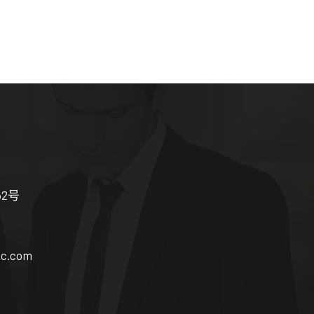
52号
ac.com