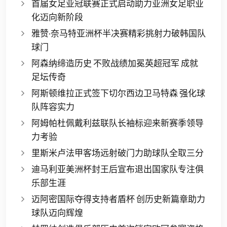
首届女足亚冠联赛正式启动助力亚洲女足职业
化迈向新阶段
雅赞·奈马特亚洲杯半决赛精彩挑射力破韩国队
球门
阿森纳缔造历史 不败战绩加冕英超冠军 成就
足坛传奇
阿斯顿维拉正式签下切尔西边卫马特森 强化球
队阵容实力
阿姆帕杜佩戴利兹联队长袖标迎来新赛季领导
力考验
里斯米卢法甲客场远射破门力助球队全取三分
迪马利亚美洲杯封王后宣布退出国家队专注俱
乐部生涯
迈阿密国际夺得支持者盾杯 创历史新篇章助力
球队迈向辉煌