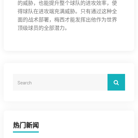
的威胁，也能提升整个球队的进攻效率，使
得球队在进攻端充满威胁。只有通过这种全
面的战术部署，梅西才能发挥出他作为世界
顶级球员的全部潜力。
热门新闻