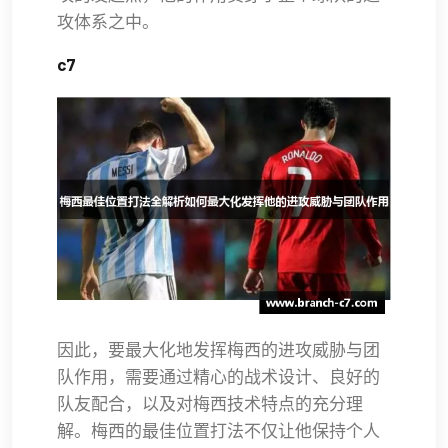
攻体系之中。
c7
因此，要最大化地发挥梅西的进攻威胁与团
队作用，需要通过精心的战术设计、良好的
队友配合，以及对梅西技术特点的充分理
解。梅西的最佳位置打法不仅让他保持个人