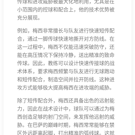
传球和进攻威胁被最大化地利用，尤其是在
小范围内的控球和配合上，他的技术优势被
充分展现。
例如，梅西非常擅长与队友进行快速短传配
合，通过一脚传球快速地撕开对方防线。在
这一过程中，梅西不仅能迅速突破防守，还
能在高压情况下保持冷静，送出精准的致命
传球。因此，教练可以设计快速传接球的战
术体系，要求梅西频繁与队友进行无球跑动
和短传配合，制造空间并拉开防线。这种进
攻方式能够极大提高梅西在进攻端的威胁。
除了短传配合外，梅西还具备出色的远射能
力，因此在战术设计中，球队可以通过为梅
西创造足够的射门空间，来发挥他远射的威
胁。在巴萨的巅峰时期，梅西常常能够在禁
区外远距离起脚，打出精准的弧线球。这就