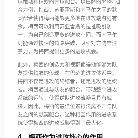
球跑动和精妙的传球配合。以巴萨的"MSN"组
合为例，梅西、苏亚雷斯和内马尔之间的默
契配合使得梅西能够更多地在进攻端游刃有
余。梅西可以利用苏亚雷斯的拉扯吸引防
守，为自己创造更多的进攻空间，而内马尔
则能通过快速的边路突破，吸引对方防守注
意力，为梅西提供更多的进攻机会。
此外，梅西的创造力和视野使得他能够为队
友提供精准的传球。在巴萨的进攻体系中，
梅西不仅是进攻的终结者，还是进攻的组织
者。梅西通过与队友的配合，带动整个进攻
系统的运转，使得球队进攻流畅且具有威
胁。因此，梅西的最佳位置打法离不开与队
友之间的默契配合，这种相互作用的进攻系
统使得梅西的进攻威胁得到了最大化。
4、梅西作为进攻核心的作用