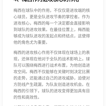
梅西在球队中的作用，不仅仅是进攻端的核
心球员，更是全队进攻节奏的掌控者。作为
进攻核心，梅西的每一个决定都会直接影响
到球队的进攻效果。在最佳位置上，梅西能
够成为球队进攻的发起点和终结点，这使得
他的角色尤为重要。
梅西的进攻核心作用不仅体现在球场上的表
现，还体现在他对于全队的战术影响上。球
队可以围绕梅西进行战术布置，为他创造进
攻空间。梅西不仅能够在关键时刻决定比赛
的走势，还能通过自己的进攻威胁，迫使对
方防线产生疏漏，为队友创造进攻机会。在
梅西的引领下，球队的进攻变得更加具有目
的性和高效性。