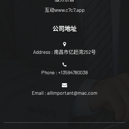
互动www.c7c7.app
公司地址
Address : 南昌市亿赶湾252号
Phone : +13594780038
Email : allimportant@mac.com