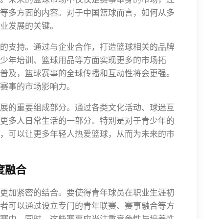
等多方面的内容。对于中国篮球而言，如何从多
业发展的关键。
的支持。通过与企业合作，打造篮球相关的品牌
少年培训、篮球用品等方面实现更多的市场拓
普及，篮球赛事的全球传播和互动性将会更强。
赛事的市场影响力。
展的重要组成部分。通过各类文化活动、球迷互
更多人日常生活的一部分。特别是对于青少年的
，可以让更多年轻人热爱篮球，从而为未来的市
度融合
更加紧密的结合。要使得青年球员在职业生涯初
者可以通过设立专门的青年联赛、赛事融合等方
赛中。同时，这些赛事应当注重竞争性与培养性