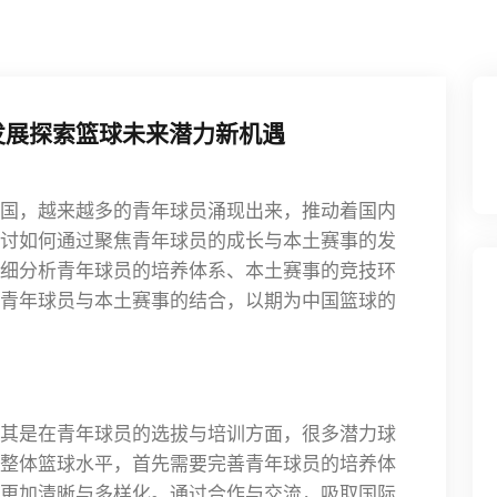
发展探索篮球未来潜力新机遇
国，越来越多的青年球员涌现出来，推动着国内
讨如何通过聚焦青年球员的成长与本土赛事的发
细分析青年球员的培养体系、本土赛事的竞技环
青年球员与本土赛事的结合，以期为中国篮球的
其是在青年球员的选拔与培训方面，很多潜力球
整体篮球水平，首先需要完善青年球员的培养体
更加清晰与多样化。通过合作与交流，吸取国际