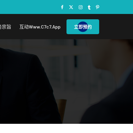
务宗旨
互动www.c7c7.app
立即预约