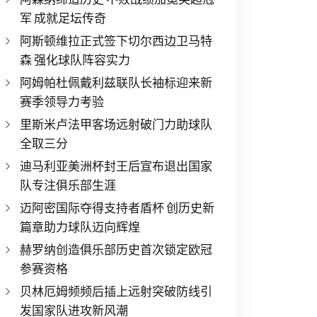
军 成就足坛传奇
阿斯顿维拉正式签下切尔西边卫马特
森 强化球队阵容实力
阿姆帕杜佩戴利兹联队长袖标迎来新
赛季领导力考验
里斯米卢法甲客场远射破门力助球队
全取三分
迪马利亚美洲杯封王后宣布退出国家
队专注俱乐部生涯
迈阿密国际夺得支持者盾杯 创历史新
篇章助力球队迈向辉煌
赫罗纳创造俱乐部历史首次锁定欧冠
参赛资格
贝林厄姆频频后插上远射突破防线引
发国家队进攻新风潮