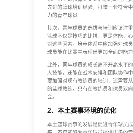
先进的篮球培训经验，打造一套符合中
力的青年球员。
其次，青年球员的选拔与培训应该注重
篮球不仅是技巧的比拼，更是体能、心
对这些因素，培养体系中应加强对球员
球员能在比赛中表现出更加全面的能力
此外，青年球员的成长离不开高水平的
人技能，还能在战术安排和团队协作中
要加强对现有教练员的培训，还需要从
的篮球教练。只有在教练员和球员双向
会。
2、本土赛事环境的优化
本土篮球赛事的发展是促进青年球员成
平，不仅能够为青年球员提供更多的竞