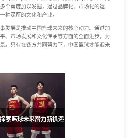
多个角度加以发掘，通过品牌化、市场化的运
一种深厚的文化和产业。
事发展是推动中国篮球未来的核心动力。通过加
平、市场发展和文化传承等方面的全面进步，为
景。只有在各方共同努力下，中国篮球才能迎来