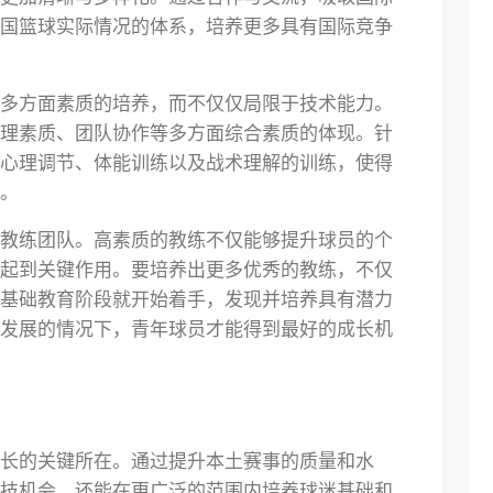
国篮球实际情况的体系，培养更多具有国际竞争
多方面素质的培养，而不仅仅局限于技术能力。
理素质、团队协作等多方面综合素质的体现。针
心理调节、体能训练以及战术理解的训练，使得
。
教练团队。高素质的教练不仅能够提升球员的个
起到关键作用。要培养出更多优秀的教练，不仅
基础教育阶段就开始着手，发现并培养具有潜力
发展的情况下，青年球员才能得到最好的成长机
长的关键所在。通过提升本土赛事的质量和水
技机会，还能在更广泛的范围内培养球迷基础和