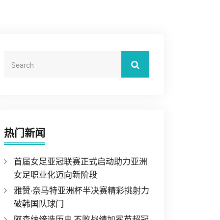
热门新闻
首届女足亚冠联赛正式启动助力亚洲
女足职业化迈向新阶段
雅赞·奈马特亚洲杯半决赛精彩挑射力
破韩国队球门
阿森纳缔造历史 不败战绩加冕英超冠