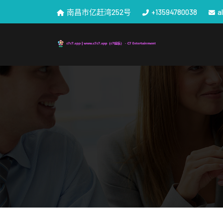
南昌市亿赶湾252号
+13594780038
a