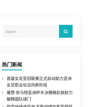
热门新闻
首届女足亚冠联赛正式启动助力亚洲
女足职业化迈向新阶段
雅赞·奈马特亚洲杯半决赛精彩挑射力
破韩国队球门
阿森纳缔造历史 不败战绩加冕英超冠