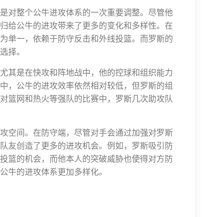
是对整个公牛进攻体系的一次重要调整。尽管他
归给公牛的进攻带来了更多的变化和多样性。在
为单一，依赖于防守反击和外线投篮。而罗斯的
选择。
尤其是在快攻和阵地战中，他的控球和组织能力
中，公牛的进攻效率依然相对较低，但罗斯的组
对篮网和热火等强队的比赛中，罗斯几次助攻队
攻空间。在防守端，尽管对手会通过加强对罗斯
队友创造了更多的进攻机会。例如，罗斯吸引防
投篮的机会，而他本人的突破威胁也使得对方防
公牛的进攻体系更加多样化。