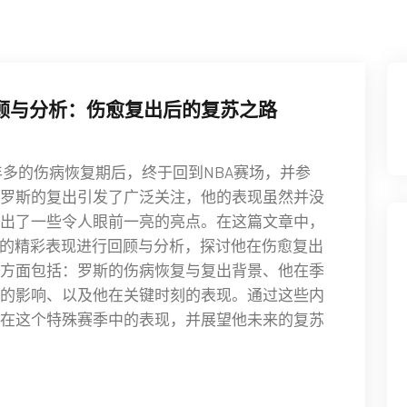
回顾与分析：伤愈复出后的复苏之路
一年多的伤病恢复期后，终于回到NBA赛场，并参
罗斯的复出引发了广泛关注，他的表现虽然并没
出了一些令人眼前一亮的亮点。在这篇文章中，
后赛的精彩表现进行回顾与分析，探讨他在伤愈复出
方面包括：罗斯的伤病恢复与复出背景、他在季
的影响、以及他在关键时刻的表现。通过这些内
在这个特殊赛季中的表现，并展望他未来的复苏