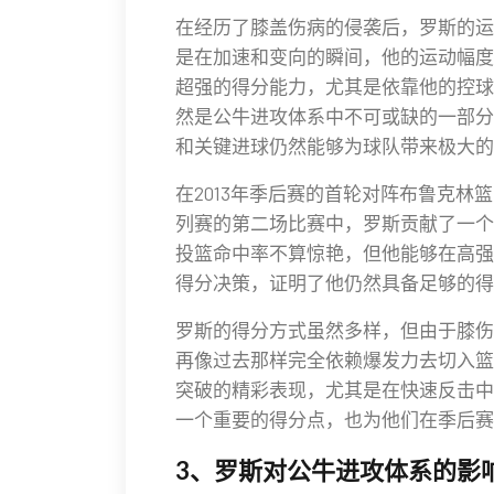
在经历了膝盖伤病的侵袭后，罗斯的运
是在加速和变向的瞬间，他的运动幅度
超强的得分能力，尤其是依靠他的控球
然是公牛进攻体系中不可或缺的一部分
和关键进球仍然能够为球队带来极大的
在2013年季后赛的首轮对阵布鲁克
列赛的第二场比赛中，罗斯贡献了一个
投篮命中率不算惊艳，但他能够在高强
得分决策，证明了他仍然具备足够的得
罗斯的得分方式虽然多样，但由于膝伤
再像过去那样完全依赖爆发力去切入篮
突破的精彩表现，尤其是在快速反击中
一个重要的得分点，也为他们在季后赛
3、罗斯对公牛进攻体系的影