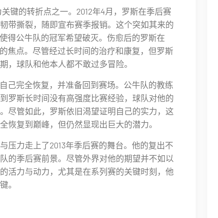
关键的转折点之一。2012年4月，罗斯在季后赛
字韧带撕裂，随即宣布赛季报销。这个突如其来的
，也使得公牛队的冠军希望破灭。伤愈后的罗斯在
关注的焦点。尽管经过长时间的治疗和康复，但罗斯
期，球队和他本人都不敢过多冒险。
宣布自己完全恢复，并准备回到赛场。公牛队的教练
到罗斯长时间没有高强度比赛经验，球队对他的
。尽管如此，罗斯依旧渴望证明自己的实力，这
全恢复到巅峰，但仍然显现出巨大的潜力。
与压力走上了2013年季后赛的舞台。他的复出不
队的季后赛前景。尽管外界对他的期望并不如以
的活力与动力，尤其是在系列赛的关键时刻，他
键。