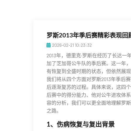
罗斯2013年季后赛精彩表现
2026-02-21 10:23:32
2013年，德里克·罗斯在经历了长达
加了芝加哥公牛队的季后赛。这一年，
有恢复到全盛时期的状态，但依然展现
我们将从四个方面对罗斯2013年季
后逐渐复苏的过程。具体来说，这四个
后赛中的得分能力、他对公牛进攻体系
容的分析，我们可以更全面地理解罗斯
之路。
1、伤病恢复与复出背景