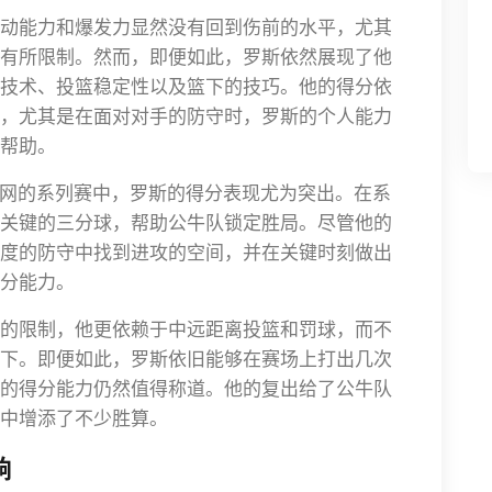
动能力和爆发力显然没有回到伤前的水平，尤其
有所限制。然而，即便如此，罗斯依然展现了他
技术、投篮稳定性以及篮下的技巧。他的得分依
，尤其是在面对对手的防守时，罗斯的个人能力
帮助。
林篮网的系列赛中，罗斯的得分表现尤为突出。在系
关键的三分球，帮助公牛队锁定胜局。尽管他的
度的防守中找到进攻的空间，并在关键时刻做出
分能力。
的限制，他更依赖于中远距离投篮和罚球，而不
下。即便如此，罗斯依旧能够在赛场上打出几次
的得分能力仍然值得称道。他的复出给了公牛队
中增添了不少胜算。
响