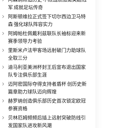
军 成就足坛传奇
阿斯顿维拉正式签下切尔西边卫马特
森 强化球队阵容实力
阿姆帕杜佩戴利兹联队长袖标迎来新
赛季领导力考验
里斯米卢法甲客场远射破门力助球队
全取三分
迪马利亚美洲杯封王后宣布退出国家
队专注俱乐部生涯
迈阿密国际夺得支持者盾杯 创历史新
篇章助力球队迈向辉煌
赫罗纳创造俱乐部历史首次锁定欧冠
参赛资格
贝林厄姆频频后插上远射突破防线引
发国家队进攻新风潮