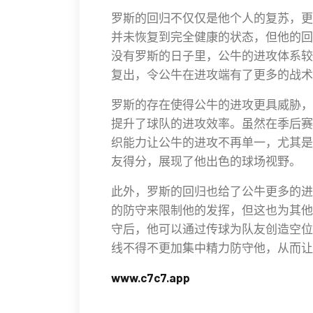
罗斯的回归不仅仅是他个人的复苏，更
并未恢复到完全健康的状态，但他的回
没有罗斯的日子里，公牛的进攻体系较
复出，令公牛在进攻端有了更多的战术
罗斯的存在使得公牛的进攻更具威胁，
提升了球队的进攻效率。虽然在季后赛
织能力让公牛的进攻不再单一，尤其是
友得分，展现了他出色的球场视野。
此外，罗斯的回归也给了公牛更多的进
的防守来限制他的发挥，但这也为其他
守后，他可以通过传球为队友创造空位
线不得不更加集中精力防守他，从而让
www.c7c7.app