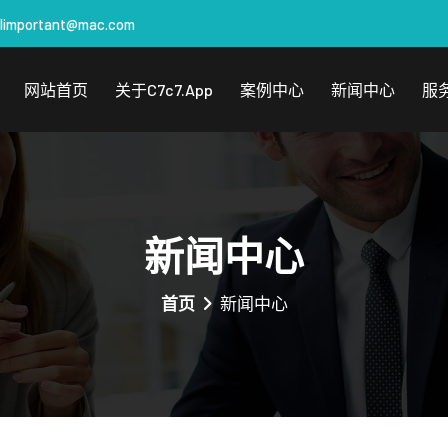
llimportant@mac.com
网站首页
关于c7c7.app
案例中心
新闻中心
服
新闻中心
首页
新闻中心