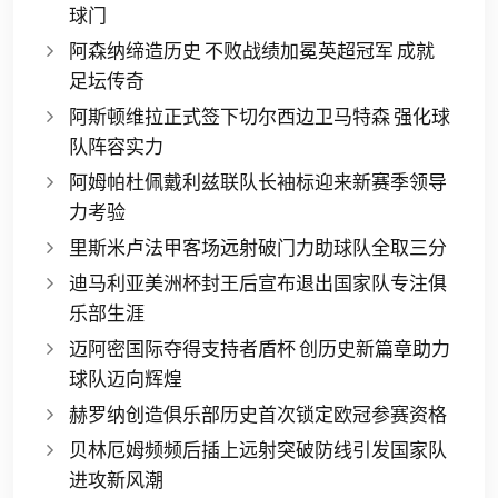
球门
阿森纳缔造历史 不败战绩加冕英超冠军 成就
足坛传奇
阿斯顿维拉正式签下切尔西边卫马特森 强化球
队阵容实力
阿姆帕杜佩戴利兹联队长袖标迎来新赛季领导
力考验
里斯米卢法甲客场远射破门力助球队全取三分
迪马利亚美洲杯封王后宣布退出国家队专注俱
乐部生涯
迈阿密国际夺得支持者盾杯 创历史新篇章助力
球队迈向辉煌
赫罗纳创造俱乐部历史首次锁定欧冠参赛资格
贝林厄姆频频后插上远射突破防线引发国家队
进攻新风潮