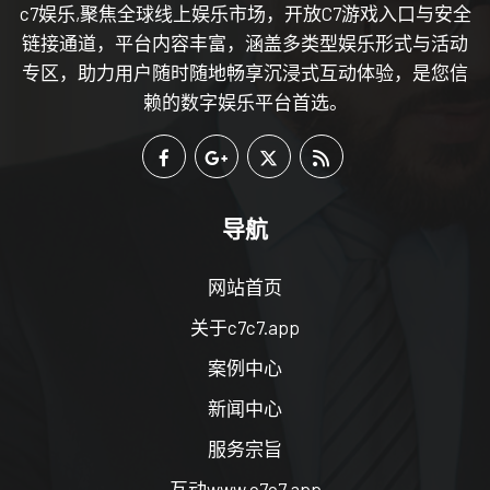
c7娱乐,聚焦全球线上娱乐市场，开放C7游戏入口与安全
链接通道，平台内容丰富，涵盖多类型娱乐形式与活动
专区，助力用户随时随地畅享沉浸式互动体验，是您信
赖的数字娱乐平台首选。
导航
网站首页
关于c7c7.app
案例中心
新闻中心
服务宗旨
互动www.c7c7.app