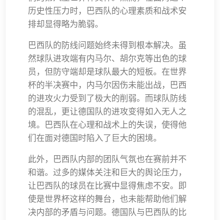
历史性压力时，巴西队的心理素质和战术安
排却显得略为脆弱。
巴西队的防线问题始终未得到根本解决。虽
然球队进攻端有内马尔、胡尔克等出色的球
员，但防守端却是球队最大的短板。在世界
杯的半决赛中，内马尔因伤未能出战，巴西
的进攻火力受到了极大的削弱。而球队防线
的混乱，更让德国队的进攻变得如入无人之
境。巴西队在心理和战术上的失误，使得他
们在面对德国时陷入了巨大的困境。
此外，巴西队内部的团队气氛也在赛前并不
和谐。过多的媒体关注和巨大的舆论压力，
让巴西队的球员在比赛中显得焦虑不安。即
使是世界杯这样的舞台，也未能帮助他们解
决内部的矛盾与问题。德国队与巴西队的比