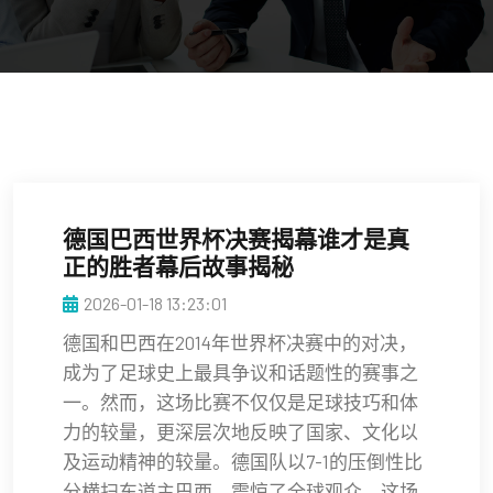
德国巴西世界杯决赛揭幕谁才是真
正的胜者幕后故事揭秘
2026-01-18 13:23:01
德国和巴西在2014年世界杯决赛中的对决，
成为了足球史上最具争议和话题性的赛事之
一。然而，这场比赛不仅仅是足球技巧和体
力的较量，更深层次地反映了国家、文化以
及运动精神的较量。德国队以7-1的压倒性比
分横扫东道主巴西，震惊了全球观众。这场