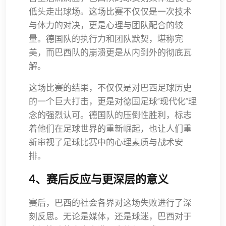
低头走出球场。这场比赛不仅仅是一次技术
与体力的对决，更是心理与团队配合的较
量。德国队的执行力和团队默契，堪称完
美，而巴西队的崩溃更是从内到外的彻底瓦
解。
这场比赛的结果，不仅仅是对巴西足球历史
的一个巨大打击，更是对德国足球“现代化”理
念的强烈认可。德国队的压倒性胜利，标志
着他们在足球世界的重新崛起，也让人们重
新审视了足球比赛中的心理素质与战术安
排。
4、赛后反应与更深层的意义
赛后，巴西的社会各界对这场失败进行了深
刻反思。无论是媒体，还是球迷，巴西对于