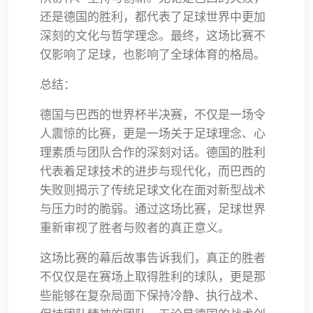
还是德国的胜利，都代表了足球世界中更加
深刻的文化与哲学理念。最终，这场比赛不
仅影响了足球，也影响了全球体育的格局。
总结：
德国与巴西的世界杯半决赛，不仅是一场令
人震惊的比赛，更是一场关于足球理念、心
理素质与团队合作的深刻对话。德国的胜利
代表着足球技术的进步与现代化，而巴西的
失败则揭示了传统足球文化在面对新型战术
与压力时的脆弱。通过这场比赛，足球世界
重新审视了胜者与败者的真正意义。
这场比赛的幕后故事告诉我们，真正的胜者
不仅仅是在赛场上取得胜利的球队，更是那
些能够在复杂局面下保持冷静、执行战术、