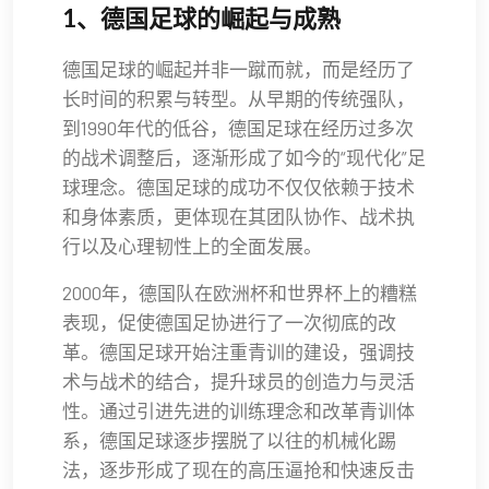
1、德国足球的崛起与成熟
德国足球的崛起并非一蹴而就，而是经历了
长时间的积累与转型。从早期的传统强队，
到1990年代的低谷，德国足球在经历过多次
的战术调整后，逐渐形成了如今的“现代化”足
球理念。德国足球的成功不仅仅依赖于技术
和身体素质，更体现在其团队协作、战术执
行以及心理韧性上的全面发展。
2000年，德国队在欧洲杯和世界杯上的糟糕
表现，促使德国足协进行了一次彻底的改
革。德国足球开始注重青训的建设，强调技
术与战术的结合，提升球员的创造力与灵活
性。通过引进先进的训练理念和改革青训体
系，德国足球逐步摆脱了以往的机械化踢
法，逐步形成了现在的高压逼抢和快速反击