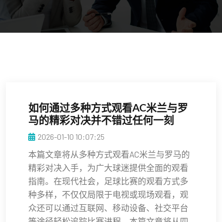
如何通过多种方式观看AC米兰与罗
马的精彩对决并不错过任何一刻
2026-01-10 10:07:25
本篇文章将从多种方式观看AC米兰与罗马的
精彩对决入手，为广大球迷提供全面的观看
指南。在现代社会，足球比赛的观看方式多
种多样，不仅仅局限于电视或现场观看，观
众还可以通过互联网、移动设备、社交平台
等途径轻松追踪比赛进程。本篇文章将从四