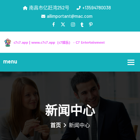
南昌市亿赶湾252号
+13594780038
allimportant@mac.com
新闻中心
首页
新闻中心