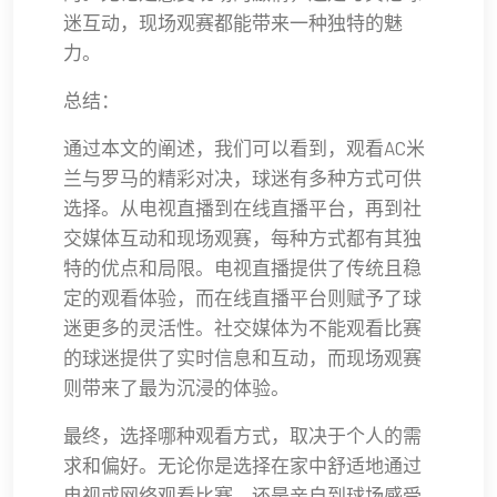
迷互动，现场观赛都能带来一种独特的魅
力。
总结：
通过本文的阐述，我们可以看到，观看AC米
兰与罗马的精彩对决，球迷有多种方式可供
选择。从电视直播到在线直播平台，再到社
交媒体互动和现场观赛，每种方式都有其独
特的优点和局限。电视直播提供了传统且稳
定的观看体验，而在线直播平台则赋予了球
迷更多的灵活性。社交媒体为不能观看比赛
的球迷提供了实时信息和互动，而现场观赛
则带来了最为沉浸的体验。
最终，选择哪种观看方式，取决于个人的需
求和偏好。无论你是选择在家中舒适地通过
电视或网络观看比赛，还是亲自到球场感受