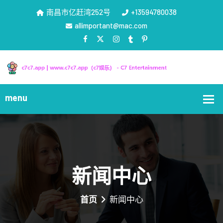
南昌市亿赶湾252号
+13594780038
allimportant@mac.com
新闻中心
首页
新闻中心