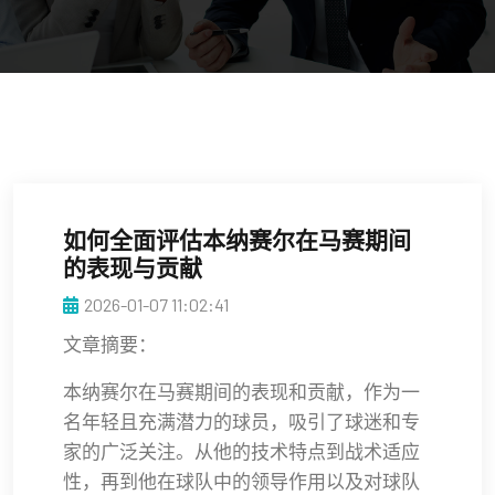
如何全面评估本纳赛尔在马赛期间
的表现与贡献
2026-01-07 11:02:41
文章摘要：
本纳赛尔在马赛期间的表现和贡献，作为一
名年轻且充满潜力的球员，吸引了球迷和专
家的广泛关注。从他的技术特点到战术适应
性，再到他在球队中的领导作用以及对球队