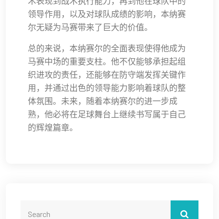
术表现到战术执行能力，再到他在球队中的
领导作用，以及对球队成绩的影响，本纳赛
尔无疑为马赛带来了巨大的价值。
总的来说，本纳赛尔的全面表现使得他成为
马赛中场的重要支柱。他不仅能够承担起组
织进攻的责任，还能够在防守端发挥关键作
用，并通过出色的领导能力影响着球队的整
体氛围。未来，随着本纳赛尔的进一步成
熟，他必将在足球舞台上继续书写属于自己
的辉煌篇章。