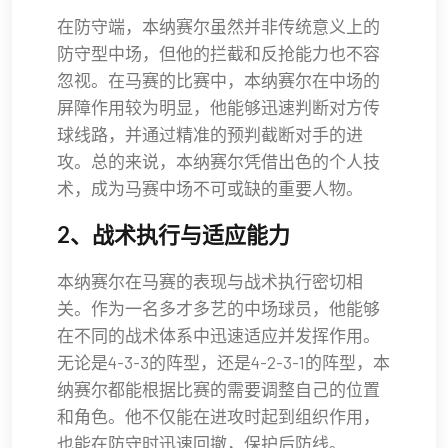
在防守端，本纳赛尔虽然并非传统意义上的
防守型中场，但他的拦截和反抢能力也不容
忽视。在马赛的比赛中，本纳赛尔在中场的
屏障作用较为明显，他能够迅速判断对方传
球线路，并通过精准的预判截断对手的进
攻。总的来说，本纳赛尔凭借出色的个人技
术，成为马赛中场不可或缺的重要人物。
2、战术执行与适应能力
本纳赛尔在马赛的表现与战术执行密切相
关。作为一名多才多艺的中场球员，他能够
在不同的战术体系中迅速适应并发挥作用。
无论是4-3-3的阵型，还是4-2-3-1的阵型，本
纳赛尔都能根据比赛的需要调整自己的位置
和角色。他不仅能在进攻时起到组织作用，
也能在防守时迅速回撤，保护后防线。