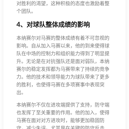
对胜利的渴望，这种积极的态度也激励着整
个团队。
4、对球队整体成绩的影响
本纳赛尔对马赛的整体成绩有着不可忽视的
影响。自从加入马赛以来，他的到来使得球
队在中场的控制力和组织能力得到了明显提
升。无论是在对抗强队还是面对弱队，本纳
赛尔的稳定发挥都为马赛带来了持续的竞争
力。他的技术和领导能力为球队带来了更多
的胜利，也使得马赛在多项赛事中表现突
出。
本纳赛尔不仅在进攻端提供了支持，防守端
也发挥了至关重要的作用。他的加入，使得
马赛在面对对方进攻时，能够更加稳固防
守，减少失误。尤其是在关键的防守反击