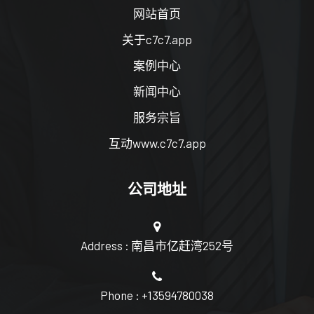
网站首页
关于c7c7.app
案例中心
新闻中心
服务宗旨
互动www.c7c7.app
公司地址
Address : 南昌市亿赶湾252号
Phone : +13594780038