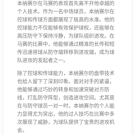
本纳赛尔在马赛的表现首先离不开他卓越的
个人技术。作为一名中场球员，本纳赛尔在
控球和传球方面都展现了极高的水准。他的
控球能力不仅能够有效保护球权，还能够在
高压防守下保持冷静，为球队组织进攻。在
马赛的比赛中，他能够通过精准的长传和短
传迅速将球从防守端转移到进攻端，成为球
队进攻的发起者之一。
除了控球和传球能力，本纳赛尔的盘带技术
也给人留下了深刻印象。面对对手的紧逼，
他能够通过巧妙的转身和加速突破对方防
线，打乱防守阵型，创造进攻空间。尤其是
在与防守球员一对一时，本纳赛尔的个人能
力显得尤为突出，他的过人技巧在比赛中多
次展现了威胁，为球队提供了宝贵的进攻机
会。