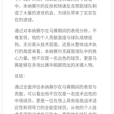
中，本纳赛尔的反抢和快速反击帮助球队制
造了大量的进攻机会，为球队带来了实实在
在的进球。
通过对本纳赛尔在马赛期间的表现分析，不
难发现，他的个人贡献直接与球队成绩挂
钩。无论是从技术层面，还是从整体战术执
行的角度来看，本纳赛尔无疑是球队中的核
心力量。他不仅是一名出色的球员，更是马
赛能够在多场比赛中脱颖而出的关键人物。
总结：
通过全面评估本纳赛尔在马赛期间的表现与
贡献，可以看出他不仅仅是一名技术出色的
中场球员，更是一位在场上具有极高战术适
应性和领导力的全能型球员。从他的个人技