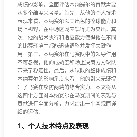
成绩的影响，全面评估本纳赛尔的贡献需要
从多个维度来考量。首先，从他的个人技术
表现来看，本纳赛尔以其出色的控球能力和
场上视野，在中场区域表现得尤为突出。其
次，他的战术执行和适应能力使得他在不同
的比赛环境中都能迅速调整并发挥关键作
用。第三，本纳赛尔在马赛队中的领导作用
不可忽视，他的成熟度和场上决策力为球队
带来了稳定性。最后，从球队的整体成绩和
本纳赛尔的影响角度来看，他的到来无疑提
升了马赛在攻防两端的综合实力。本文将从
这四个方面对本纳赛尔在马赛期间的表现与
贡献进行全面分析，力求给出一个客观而详
细的评估。
1、个人技术特点及表现