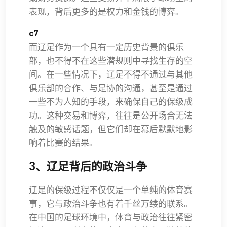
表现，背后更多的是权力和金钱的博弈。
c7
而辽足作为一个具有一定历史背景的俱乐
部，也不得不在这些潜规则中寻找生存的空
间。在一些情况下，辽足不得不通过与其他
俱乐部的合作、与足协的沟通，甚至是通过
一些不为人知的手段，来确保自己的保级成
功。这种交易和博弈，往往是公开场合无法
触及的敏感话题，但它们却在幕后默默地影
响着比赛的结果。
3、辽足背后的政治斗争
辽足的保级过程不仅仅是一个单纯的体育赛
事，它与政治斗争也有着千丝万缕的联系。
在中国的足球环境中，体育与政治往往紧密