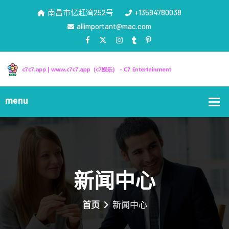
南昌市亿赶湾252号
+13594780038
allimportant@mac.com
新闻中心
首页
新闻中心