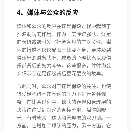
4、媒体与公众的反应
媒体和公众的反应在辽足保级过程中起到了
推波助澜的作用。作为一支传统强队，辽足
的保级遭遇引发了社会各界的广泛关注。媒
体的报道不仅仅局限于比赛本身，更涉及到
俱乐部的财务状况、球员的心理状态以及俱
乐部背后的权力斗争。这些报道，往往为公
众揭示了辽足保级背后更深层次的故事。
与此同时，公众对于辽足保级的关注，也使
得辽足不得不在舆论的压力下进行各种调
整。在比赛过程中，球队的表现和管理层的
决策往往受到舆论的直接影响。媒体的曝
光，有时成为了球队和管理层的双刃剑。一
方面，它增加了球队的压力，另一方面，它