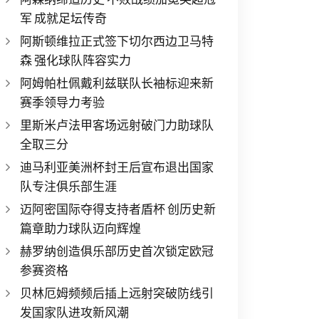
军 成就足坛传奇
阿斯顿维拉正式签下切尔西边卫马特
森 强化球队阵容实力
阿姆帕杜佩戴利兹联队长袖标迎来新
赛季领导力考验
里斯米卢法甲客场远射破门力助球队
全取三分
迪马利亚美洲杯封王后宣布退出国家
队专注俱乐部生涯
迈阿密国际夺得支持者盾杯 创历史新
篇章助力球队迈向辉煌
赫罗纳创造俱乐部历史首次锁定欧冠
参赛资格
贝林厄姆频频后插上远射突破防线引
发国家队进攻新风潮