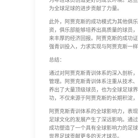
为全球足球的进步贡献了力量。
此外，阿贾克斯的成功模式为其他俱乐
资，俱乐部能够培养出高质量的球员，
来丰厚的经济回报。阿贾克斯的成功证
强青训投入，力求实现与阿贾克斯一样
总结：
通过对阿贾克斯青训体系的深入剖析，
管理。阿贾克斯青训体系注重从技术、
养出了大量顶级球员，也为全球足球界
功，不仅来源于阿贾克斯的长期积淀，
阿贾克斯青训体系的全球影响力，表现
足球文化的发展产生了深远影响。通过
成功塑造了一个具有全球影响力的足球
世界足球贡献更多的天才球员。