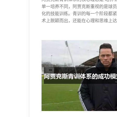
单一培养不同，阿贾克斯重视的是球员
化的技能训练。青训的每一个阶段都紧
术上脱颖而出，还能在心理和思维上达