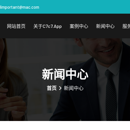
llimportant@mac.com
网站首页
关于c7c7.app
案例中心
新闻中心
服
新闻中心
首页
新闻中心