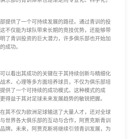
部提供了一个可持续发展的路径。通过青训的投
这不仅能为球队带来长期的竞技优势，还能够带
明了青训投资的巨大潜力，许多俱乐部也开始加
的成功。
可以看出其成功的关键在于其持续创新与精细化
战术、心理等多方面培养球员，不仅为俱乐部培
提供了一个可持续的成功模式。这种模式的成
更得益于其对足球未来发展趋势的敏锐把握。
在其不仅为欧洲足球输送了大量人才，还对全球
与世界各大俱乐部的互动与合作，阿贾克斯青训
品牌。未来，阿贾克斯将继续引领青训发展，为