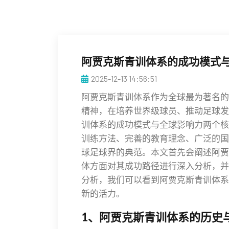
阿贾克斯青训体系的成功模式
2025-12-13 14:56:51
阿贾克斯青训体系作为全球最为著名的
精神，在培养世界级球员、推动足球发
训体系的成功模式与全球影响力两个核
训练方法、完善的教育理念、广泛的国
球足球界的典范。本文首先会阐述阿贾
体方面对其成功路径进行深入分析，并
分析，我们可以看到阿贾克斯青训体系
新的活力。
1、阿贾克斯青训体系的历史