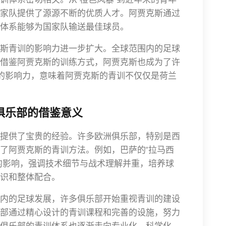
家队提供了源源不断的优质人才。阿贾克斯通过
体系能够为国家队输送最佳球员。
斯青训的影响力进一步扩大。全球范围内的足球
借鉴阿贾克斯的训练方式，阿贾克斯也成为了许
化的影响力，意味着阿贾克斯的青训不仅仅是荷兰
俱乐部的借鉴意义
提供了宝贵的经验。许多欧洲俱乐部，特别是西
了阿贾克斯的青训方法。例如，巴萨的“拉马西
的影响，强调技术细节与战术理解并重，培养球
识和整体配合。
内的足球发展，许多俱乐部开始重视青训的建设
部通过精心设计的青训课程和完善的设施，努力
俱乐部的青训体系也逐渐走向专业化、科学化，