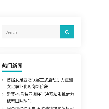
热门新闻
首届女足亚冠联赛正式启动助力亚洲
女足职业化迈向新阶段
雅赞·奈马特亚洲杯半决赛精彩挑射力
破韩国队球门
阿森纳缔造历史 不败战绩加冕英超冠