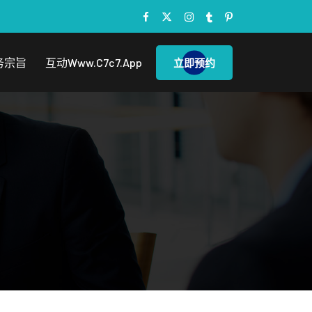
务宗旨
互动www.c7c7.app
立即预约