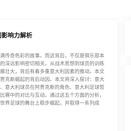
利影响力解析
满传奇色彩的故事。而这背后，不仅是俱乐部本
的深远影响密切相关。从战术思想到球员的训练
展壮大，背后有着多重意大利因素的推动。本文
贾克斯崛起的背后动因。本文将深入探讨：意大
、意大利球员在阿贾克斯的角色、意大利足球哲
比赛中的对比与互动。通过这五个方面的分析，
世界足球的舞台上稳步崛起，并取得一系列成