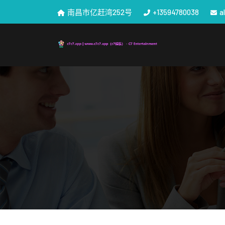
南昌市亿赶湾252号
+13594780038
a