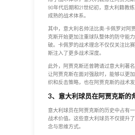
90年代后期和21世纪初，意大利籍
成熟的战术体系。
其中，意大利名帅法比奥·卡佩罗对阿
克斯开始更加注重球队整体的防守能力
破。卡佩罗的战术理念不仅仅关注比赛
斯注入了更多战术深度。
此外，阿贾克斯还曾聘请过意大利著名
让阿贾克斯在面对强敌时，能够以更加
织和反击策略，也在阿贾克斯的战术发
3、意大利球员在阿贾克斯的
意大利球员在阿贾克斯的历史中占有一
战术价值。这些意大利球员不仅提升了
念与思维方式。