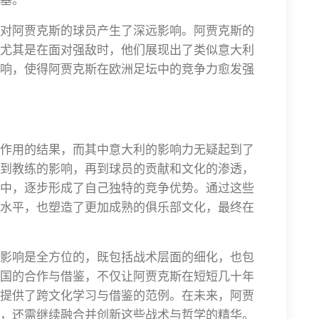
对阿贾克斯的球员产生了深远影响。阿贾克斯的
尤其是在面对强敌时，他们展现出了类似意大利
响，使得阿贾克斯在欧洲足坛中的竞争力愈发强
作用的结果，而其中意大利的影响力无疑起到了
到教练的影响，再到球员的贡献和文化的渗透，
中，逐步形成了自己独特的竞争优势。通过这些
水平，也塑造了更加成熟的俱乐部文化，最终在
影响是全方位的，既包括战术层面的细化，也包
国的合作与借鉴，不仅让阿贾克斯在短短几十年
提供了跨文化学习与借鉴的范例。在未来，阿贾
，还需继续融合并创新这些战术与哲学的精华。