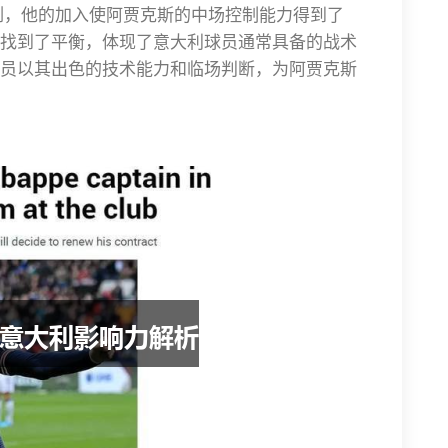
例，他的加入使阿贾克斯的中场控制能力得到了
找到了平衡，体现了意大利球员通常具备的战术
员以其出色的技术能力和临场判断，为阿贾克斯