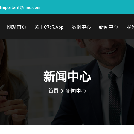
llimportant@mac.com
网站首页
关于c7c7.app
案例中心
新闻中心
服
新闻中心
首页
新闻中心