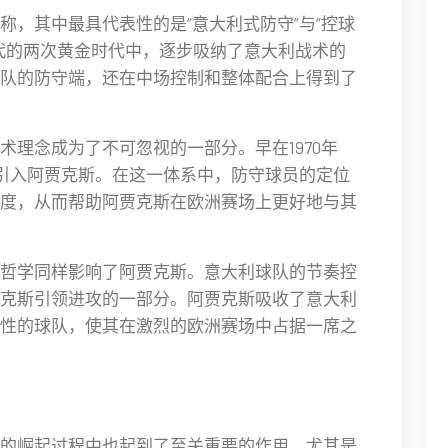
称，其中最具代表性的是“意大利式防守”与“控球
年代的两次黄金时代中，逐步吸纳了意大利战术的
队的防守端，还在中场控制和整体配合上得到了
术理念成为了不可忽视的一部分。早在1970年
被引入阿贾克斯。在这一体系中，防守球员的定位
度，从而帮助阿贾克斯在欧洲赛场上更好地与其
哲学同样影响了阿贾克斯。意大利球队的节奏控
克斯引领进攻的一部分。阿贾克斯吸收了意大利
性的球队，使其在激烈的欧洲赛场中占据一席之
的崛起过程中也起到了至关重要的作用。尤其是