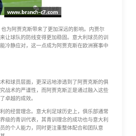
，也为阿贾克斯带来了更加深远的影响。内贾尔
来让球队的防线变得更加稳固。意大利球员的训
能冷静应对，这一点成为阿贾克斯在欧洲赛事中
术和球员层面，更深远地渗透到了阿贾克斯的俱
究战术的严谨性，而阿贾克斯正是通过融入这些
了卓越的成效。
利的经营理念。意大利足球历史上，俱乐部通常
界级的青训代表，其青训理念的成功也与意大利
员的个人能力，同时更注重整体配合和团队意
基。