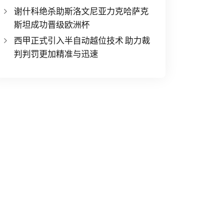
谢什科绝杀助斯洛文尼亚力克哈萨克
斯坦成功晋级欧洲杯
西甲正式引入半自动越位技术 助力裁
判判罚更加精准与迅速