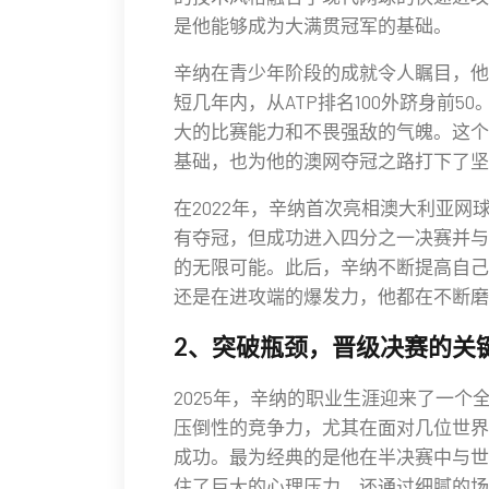
是他能够成为大满贯冠军的基础。
辛纳在青少年阶段的成就令人瞩目，他
短几年内，从ATP排名100外跻身前5
大的比赛能力和不畏强敌的气魄。这个
基础，也为他的澳网夺冠之路打下了坚
在2022年，辛纳首次亮相澳大利亚
有夺冠，但成功进入四分之一决赛并与
的无限可能。此后，辛纳不断提高自己
还是在进攻端的爆发力，他都在不断磨
2、突破瓶颈，晋级决赛的关
2025年，辛纳的职业生涯迎来了一
压倒性的竞争力，尤其在面对几位世界
成功。最为经典的是他在半决赛中与世
住了巨大的心理压力，还通过细腻的场