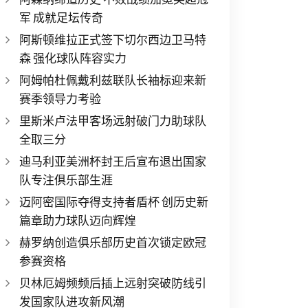
军 成就足坛传奇
阿斯顿维拉正式签下切尔西边卫马特
森 强化球队阵容实力
阿姆帕杜佩戴利兹联队长袖标迎来新
赛季领导力考验
里斯米卢法甲客场远射破门力助球队
全取三分
迪马利亚美洲杯封王后宣布退出国家
队专注俱乐部生涯
迈阿密国际夺得支持者盾杯 创历史新
篇章助力球队迈向辉煌
赫罗纳创造俱乐部历史首次锁定欧冠
参赛资格
贝林厄姆频频后插上远射突破防线引
发国家队进攻新风潮