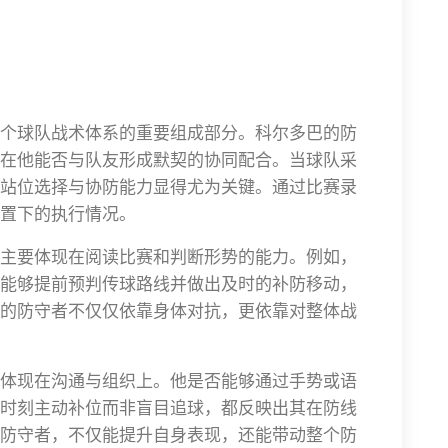
个球队战术体系的重要组成部分。科尔多巴的防
在他能否与队友形成默契的协同配合。当球队采
站位选择与协防能力显得尤为关键。通过比赛录
置下的执行情况。
主要体现在阅读比赛和判断形势的能力。例如，
能够提前预判传球路线并做出及时的补防移动，
的防守者不仅仅依靠身体对抗，更依靠对整体战
体现在沟通与组织上。他是否能够通过手势或语
时刻主动补位而非盲目追球，都反映出其在防线
防守者，不仅能提升自身表现，还能带动整个防