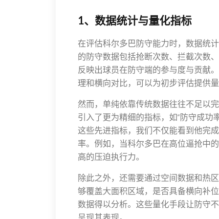
1、数据统计与量化指标
在评估科尔多巴防守能力时，数据统计
的防守数据包括抢断次数、拦截次数、
反映出球员在防守端的参与度与贡献。
理和横向对比，可以为初步评估提供量
然而，单纯依靠传统数据往往不足以完
引入了更为精细的指标，如“防守成功率”
这些先进指标，我们不仅能看到他完成
率。例如，当科尔多巴在高位逼抢中的
高的压迫执行力。
除此之外，还需要通过空间数据和热区
够覆盖大面积区域，是否具备横向补位
数据得以分析。这些量化手段让防守不
呈现其表现。