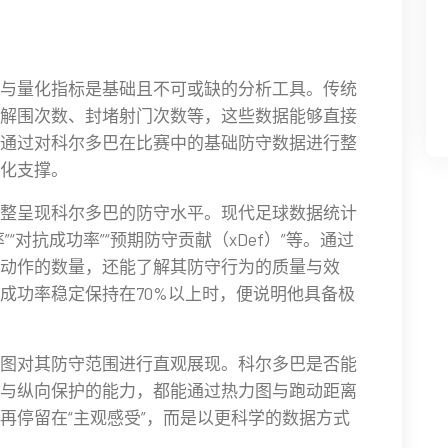
与量化指标是基础且不可或缺的分析工具。传统
解围次数、封堵射门次数等，这些数据能够直接
通过对科尔多巴在比赛中的基础防守数据进行整
化支撑。
整呈现科尔多巴的防守水平。现代足球数据统计
“对抗成功率”“预期防守贡献（xDef）”等。通过
动作的数量，还能了解其防守行为的质量与效
成功率稳定保持在70%以上时，便说明他具备极
图对其防守范围进行直观展现。科尔多巴是否能
与纵向保护的能力，都能通过热力图与跑动距离
再停留在“主观感受”，而是以更科学的数据方式