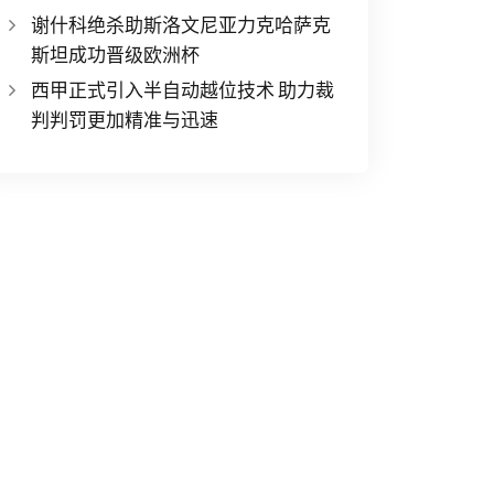
谢什科绝杀助斯洛文尼亚力克哈萨克
斯坦成功晋级欧洲杯
西甲正式引入半自动越位技术 助力裁
判判罚更加精准与迅速