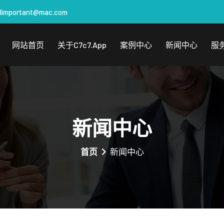
llimportant@mac.com
网站首页
关于c7c7.app
案例中心
新闻中心
服
新闻中心
首页
新闻中心