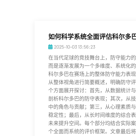
如何科学系统全面评估科尔多
2025-10-03 13:56:23
在当代足球的竞技舞台上，防守能力的
而是逐渐发展为一个多维度、系统化的
科尔多巴在赛场上的整体防守能力表现
从整体视角进行简要概述，明确防守评
个方面展开探讨：首先，从数据统计与
剖析科尔多巴的防守表现；其次，从技
中的角色与贡献；第三，从心理素质与
稳定性；最后，从长时间维度的综合表
未来提升空间。每个部分均结合实际案
个全面而系统的评价框架。文章最后将