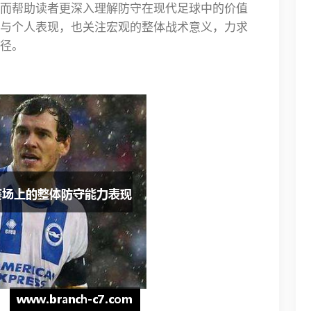
而帮助读者更深入理解防守在现代足球中的价值
与个人表现，也关注宏观的整体战术意义，力求
径。