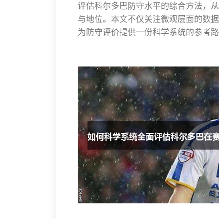
评估科尔多巴防守水平的综合方法，从
与地位。本文不仅关注微观层面的数据
为防守评价提供一份科学系统的参考路