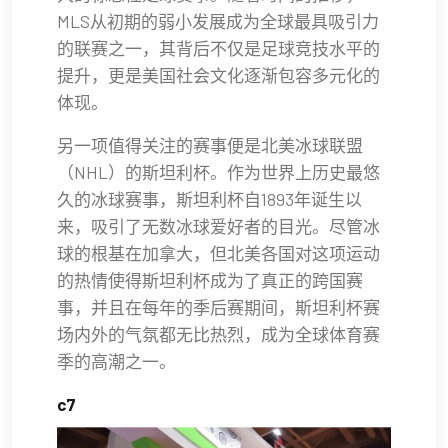
MLS从初期的弱小发展成为全球最具吸引力
的联赛之一，其背后不仅是足球竞技水平的
提升，更是美国社会文化逐渐包容多元化的
体现。
另一项值得关注的赛事便是北美冰球联盟
（NHL）的斯坦利杯。作为世界上历史最悠
久的冰球赛事，斯坦利杯自1893年诞生以
来，吸引了无数冰球爱好者的目光。尽管冰
球的根基在加拿大，但北美各国对这项运动
的热情使得斯坦利杯成为了真正的跨国赛
事，并且在每年的季后赛期间，斯坦利杯赛
场内外的气氛都无比热烈，成为全球体育赛
季的高潮之一。
c7