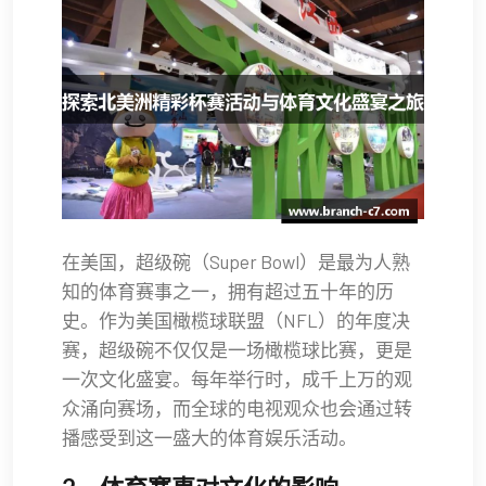
在美国，超级碗（Super Bowl）是最为人熟
知的体育赛事之一，拥有超过五十年的历
史。作为美国橄榄球联盟（NFL）的年度决
赛，超级碗不仅仅是一场橄榄球比赛，更是
一次文化盛宴。每年举行时，成千上万的观
众涌向赛场，而全球的电视观众也会通过转
播感受到这一盛大的体育娱乐活动。