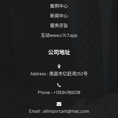
案例中心
新闻中心
服务宗旨
互动www.c7c7.app
公司地址
Address : 南昌市亿赶湾252号
Phone : +13594780038
Email : allimportant@mac.com