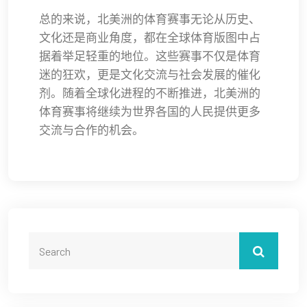
总的来说，北美洲的体育赛事无论从历史、
文化还是商业角度，都在全球体育版图中占
据着举足轻重的地位。这些赛事不仅是体育
迷的狂欢，更是文化交流与社会发展的催化
剂。随着全球化进程的不断推进，北美洲的
体育赛事将继续为世界各国的人民提供更多
交流与合作的机会。