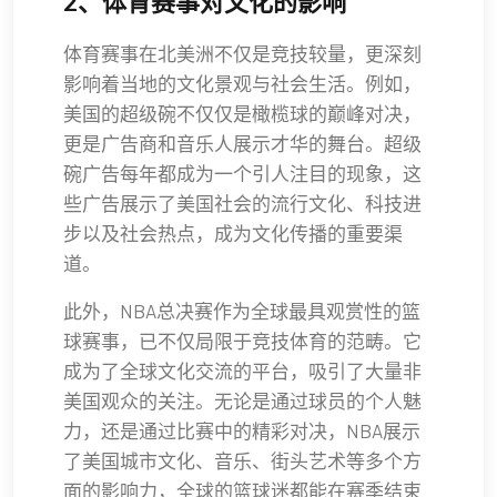
2、体育赛事对文化的影响
体育赛事在北美洲不仅是竞技较量，更深刻
影响着当地的文化景观与社会生活。例如，
美国的超级碗不仅仅是橄榄球的巅峰对决，
更是广告商和音乐人展示才华的舞台。超级
碗广告每年都成为一个引人注目的现象，这
些广告展示了美国社会的流行文化、科技进
步以及社会热点，成为文化传播的重要渠
道。
此外，NBA总决赛作为全球最具观赏性的篮
球赛事，已不仅局限于竞技体育的范畴。它
成为了全球文化交流的平台，吸引了大量非
美国观众的关注。无论是通过球员的个人魅
力，还是通过比赛中的精彩对决，NBA展示
了美国城市文化、音乐、街头艺术等多个方
面的影响力，全球的篮球迷都能在赛季结束