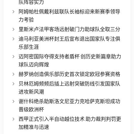
队阵容实力
阿姆帕杜佩戴利兹联队长袖标迎来新赛季领导
力考验
里斯米卢法甲客场远射破门力助球队全取三分
迪马利亚美洲杯封王后宣布退出国家队专注俱
乐部生涯
迈阿密国际夺得支持者盾杯 创历史新篇章助力
球队迈向辉煌
赫罗纳创造俱乐部历史首次锁定欧冠参赛资格
贝林厄姆频频后插上远射突破防线引发国家队
进攻新风潮
谢什科绝杀助斯洛文尼亚力克哈萨克斯坦成功
晋级欧洲杯
西甲正式引入半自动越位技术 助力裁判判罚更
加精准与迅速