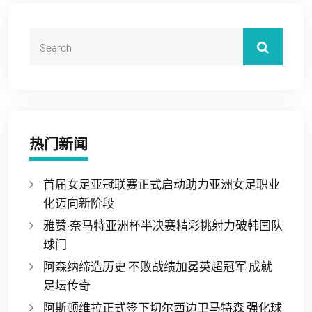
热门新闻
首届女足亚冠联赛正式启动助力亚洲女足职业
化迈向新阶段
雅赞·奈马特亚洲杯半决赛精彩挑射力破韩国队
球门
阿森纳缔造历史 不败战绩加冕英超冠军 成就
足坛传奇
阿斯顿维拉正式签下切尔西边卫马特森 强化球