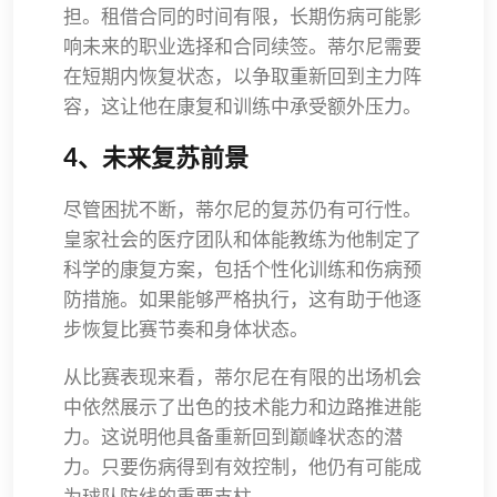
担。租借合同的时间有限，长期伤病可能影
响未来的职业选择和合同续签。蒂尔尼需要
在短期内恢复状态，以争取重新回到主力阵
容，这让他在康复和训练中承受额外压力。
4、未来复苏前景
尽管困扰不断，蒂尔尼的复苏仍有可行性。
皇家社会的医疗团队和体能教练为他制定了
科学的康复方案，包括个性化训练和伤病预
防措施。如果能够严格执行，这有助于他逐
步恢复比赛节奏和身体状态。
从比赛表现来看，蒂尔尼在有限的出场机会
中依然展示了出色的技术能力和边路推进能
力。这说明他具备重新回到巅峰状态的潜
力。只要伤病得到有效控制，他仍有可能成
为球队防线的重要支柱。