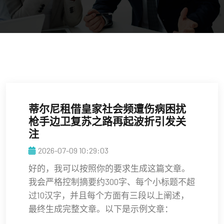
蒂尔尼租借皇家社会频遭伤病困扰
枪手边卫复苏之路再起波折引发关
注
2026-07-09 10:29:03
好的，我可以按照你的要求生成这篇文章。
我会严格控制摘要约300字、每个小标题不超
过10汉字，并且每个方面有三段以上阐述，
最终生成完整文章。以下是示例文章：