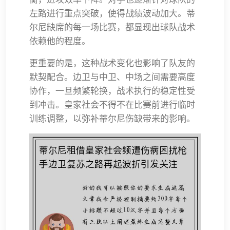
左路进行重点突破，使得战绩波动加大。蒂
尔尼缺席的每一场比赛，都显现出球队战术
依赖他的程度。
更重要的是，这种战术变化也影响了队友的
默契配合。边卫与中卫、中场之间需要高度
协作，一旦频繁轮换，战术执行的稳定性受
到冲击。皇家社会不得不在比赛前进行临时
训练调整，以弥补蒂尔尼伤缺带来的影响。