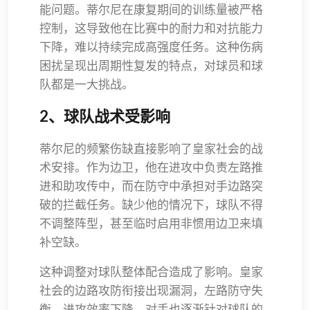
能问题。蒂尔尼在康复期间的训练量被严格
控制，这导致他在比赛中的耐力和对抗能力
下降，难以持续完成高强度任务。这种伤病
困扰呈现出周期性复发的特点，对球员和球
队都是一大挑战。
2、球队战术受影响
蒂尔尼的频繁伤缺直接影响了皇家社会的战
术安排。作为边卫，他在进攻中负责左路推
进和助攻传中，而在防守中承担对手边路突
破的拦截任务。缺少他的情况下，球队不得
不调整阵型，甚至临时启用非惯用边卫来填
补空缺。
这种调整对球队整体配合造成了影响。皇家
社会的边路攻防衔接出现漏洞，左路防守失
衡，进攻效率下降。对手也逐渐针对球队的