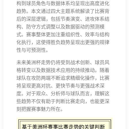
构到球员角色与数据体系均呈现出高度进化
趋势。本文通过四大主题系统解读了比赛背
后的深层逻辑，包括节奏演变、进攻体系结
构、防守方式调整以及数据驱动的预测模
式。赛事整体更加注重组织性、效率与结构
化执行，这使得胜负趋势呈现出更强的规律
性与可预测性。
未来美洲杯走势仍将受到战术创新、球员风
格转变以及数据技术应用的持续推动。随着
球队在攻防两端不断追求精细化操作，比赛
将呈现更高对抗、更快节奏与更强战术深
度。对于观众、分析师与球队而言，理解这
些趋势不仅有助于判断比赛走向，也能更深
刻把握赛事魅力所在。