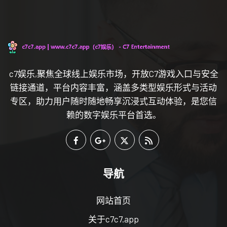
c7娱乐,聚焦全球线上娱乐市场，开放C7游戏入口与安全
链接通道，平台内容丰富，涵盖多类型娱乐形式与活动
专区，助力用户随时随地畅享沉浸式互动体验，是您信
赖的数字娱乐平台首选。
导航
网站首页
关于c7c7.app