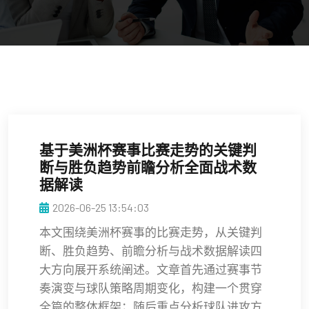
基于美洲杯赛事比赛走势的关键判
断与胜负趋势前瞻分析全面战术数
据解读
2026-06-25 13:54:03
本文围绕美洲杯赛事的比赛走势，从关键判
断、胜负趋势、前瞻分析与战术数据解读四
大方向展开系统阐述。文章首先通过赛事节
奏演变与球队策略周期变化，构建一个贯穿
全篇的整体框架；随后重点分析球队进攻方