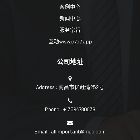
案例中心
新闻中心
服务宗旨
互动www.c7c7.app
公司地址
Address : 南昌市亿赶湾252号
Phone : +13594780038
Email : allimportant@mac.com