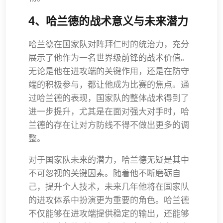
4、哈兰德的战术意义与未来潜力
哈兰德在国家队对阵拜仁时的统治力，充分
展示了他作为一名世界级前锋的战术价值。
无论是他在进攻端的关键作用，还是在防守
端的积极参与，都让他成为比赛的焦点。通
过哈兰德的表现，国家队的整体战术得到了
进一步提升，尤其是在面对强大对手时，哈
兰德的存在让对方防线不得不做出更多的调
整。
对于国家队未来的潜力，哈兰德无疑是其中
不可忽视的关键因素。随着他不断磨砺自
己，提升个人技术，未来几年他将在国家队
的进攻体系中扮演更为重要的角色。哈兰德
不仅能够在进攻端提供稳定的输出，还能够