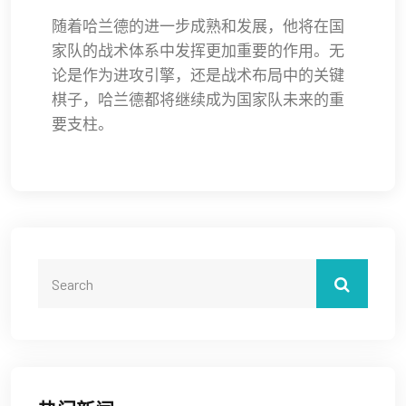
随着哈兰德的进一步成熟和发展，他将在国
家队的战术体系中发挥更加重要的作用。无
论是作为进攻引擎，还是战术布局中的关键
棋子，哈兰德都将继续成为国家队未来的重
要支柱。