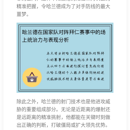
精准把握，令哈兰德成为了对手防线的最大
噩梦。
除此之外，哈兰德的射门技术也是他进攻威
胁的重要组成部分。无论是近距离的爆射还
是远距离的精准挑射，他都能在关键时刻做
出正确的判断，打破僵局或扩大领先优势。