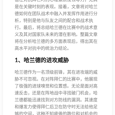
是在关键时刻的表现。接着，文章将对哈兰
德如何在团队战术中融入并发挥作用进行分
析，特别是他与队友之间的配合和战术执
行。最后，将总结哈兰德在比赛中的战术意
义及其对国家队未来的潜在影响。整篇文章
将在分析哈兰德的多方面表现后，得出其在
高水平对抗中的统治力结论。
1、哈兰德的进攻威胁
哈兰德作为一名顶级前锋，其在进攻端的威
胁不可忽视。在对阵拜仁的比赛中，他展现
了极强的进球嗅觉和位置感。无论是面对高
速反击，还是在阵地战中寻找破门机会，哈
兰德都能迅速找到对方防线的漏洞。其速度
和爆发力使得拜仁后卫在防守时无法给他足
够的空间，这种不知疲倦的跑位和对机会的