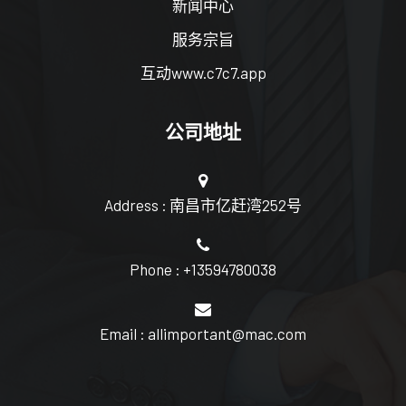
新闻中心
服务宗旨
互动www.c7c7.app
公司地址
Address : 南昌市亿赶湾252号
Phone : +13594780038
Email : allimportant@mac.com