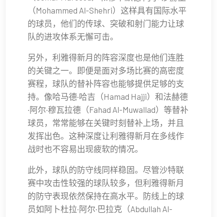
（Mohammed Al-Shehri）这样具有国际水平
的球员，他们的传球、突破和射门能力让球
队的进攻体系无懈可击。
另外，利雅得新月的阵容深度也是他们连胜
的关键之一。即便是面对多场比赛的高密度
赛程，球队的替补阵容也能够提供足够的支
持。像哈马德·哈吉（Hamad Hajji）和法赫德
·阿尔·穆瓦拉德（Fahad Al-Muwallad）等替补
球员，常常能够在关键时刻替补上场，并且
发挥出色。这种深度让利雅得新月在多线作
战时也不容易出现疲软的情况。
此外，球队的防守线同样稳固。尽管沙特联
赛中攻击性较强的球队较多，但利雅得新月
的防守表现依然保持在高水平。防线上的球
员如阿卜杜拉·阿尔·巴拉克（Abdullah Al-