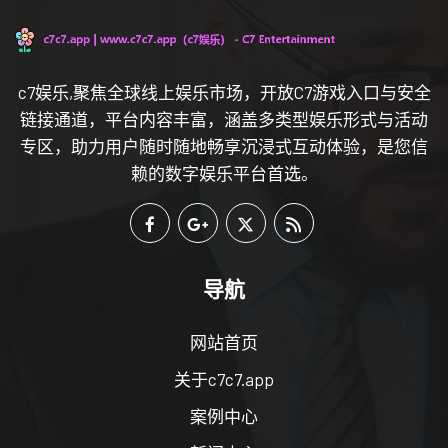
c7娱乐,聚焦全球线上娱乐市场，开放C7游戏入口与安全
链接通道，平台内容丰富，涵盖多类型娱乐形式与活动
专区，助力用户随时随地畅享沉浸式互动体验，是您信
赖的数字娱乐平台首选。
导航
网站首页
关于c7c7.app
案例中心