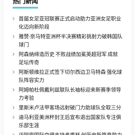
热门新闻
首届女足亚冠联赛正式启动助力亚洲女足职业
化迈向新阶段
雅赞·奈马特亚洲杯半决赛精彩挑射力破韩国队
球门
阿森纳缔造历史 不败战绩加冕英超冠军 成就
足坛传奇
阿斯顿维拉正式签下切尔西边卫马特森 强化球
队阵容实力
阿姆帕杜佩戴利兹联队长袖标迎来新赛季领导
力考验
里斯米卢法甲客场远射破门力助球队全取三分
迪马利亚美洲杯封王后宣布退出国家队专注俱
乐部生涯
迈阿密国际夺得支持者盾杯 创历史新篇章助力