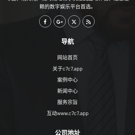
赖的数字娱乐平台首选。
导航
网站首页
关于c7c7.app
案例中心
新闻中心
服务宗旨
互动www.c7c7.app
公司地址