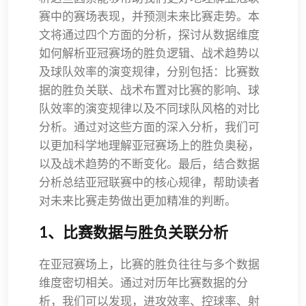
赛中的赛场表现，并预测未来比赛走势。本
文将通过四个方面的分析，探讨从数据维度
如何解析亚冠赛场的胜负逻辑、战术趋势以
及球队效率的演变规律，分别包括：比赛数
据的胜负关联、战术布置对比赛的影响、球
队效率的演变规律以及不同球队风格的对比
分析。通过对这些方面的深入分析，我们可
以更加科学地理解亚冠赛场上的胜负奥秘，
以及战术趋势的不断变化。最后，结合数据
分析总结亚冠联赛中的核心规律，帮助读者
对未来比赛走势做出更加精准的判断。
1、比赛数据与胜负关联分析
在亚冠赛场上，比赛的胜负往往与多个数据
维度密切相关。通过对历年比赛数据的分
析，我们可以发现，进攻效率、控球率、射