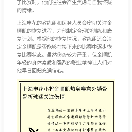
了比赛时，他们往往会产生焦虑与自我怀疑
的情绪。
上海申花的教练组和医务人员会密切关注金
顺凯的恢复进程，为他制定合理的训练和康
复计划。根据他的恢复情况，教练组还会决
定金顺凯是否能够在接下来的比赛中逐步恢
复比赛状态。虽然伤势较为严重，但金顺凯
年轻的身体素质和强烈的职业精神让人们对
他早日回归充满信心。