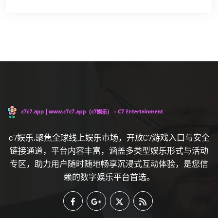
c7娱乐,聚焦全球线上娱乐市场，开放C7游戏入口与安全
链接通道，平台内容丰富，涵盖多类型娱乐形式与活动
专区，助力用户随时随地畅享沉浸式互动体验，是您信
赖的数字娱乐平台首选。