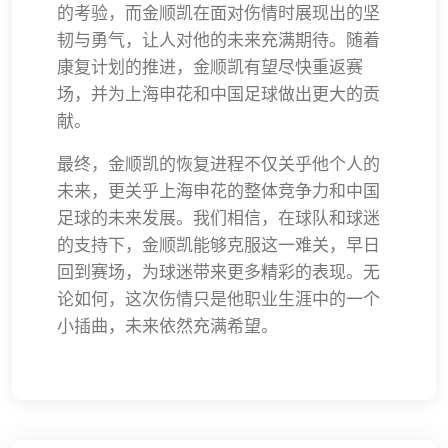
的考验，而金顺凯在面对伤情时展现出的坚
韧与勇气，让人对他的未来充满期待。随着
康复计划的推进，金顺凯有望尽快重返赛
场，并为上海申花和中国足球做出更大的贡
献。
最终，金顺凯的恢复进程不仅关乎他个人的
未来，更关乎上海申花的整体竞争力和中国
足球的未来发展。我们相信，在球队和球迷
的支持下，金顺凯能够克服这一难关，早日
回到赛场，为球迷带来更多精彩的表现。无
论如何，这次伤情只是他职业生涯中的一个
小插曲，未来依然充满希望。