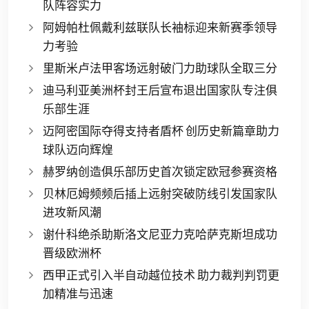
队阵容实力
阿姆帕杜佩戴利兹联队长袖标迎来新赛季领导
力考验
里斯米卢法甲客场远射破门力助球队全取三分
迪马利亚美洲杯封王后宣布退出国家队专注俱
乐部生涯
迈阿密国际夺得支持者盾杯 创历史新篇章助力
球队迈向辉煌
赫罗纳创造俱乐部历史首次锁定欧冠参赛资格
贝林厄姆频频后插上远射突破防线引发国家队
进攻新风潮
谢什科绝杀助斯洛文尼亚力克哈萨克斯坦成功
晋级欧洲杯
西甲正式引入半自动越位技术 助力裁判判罚更
加精准与迅速