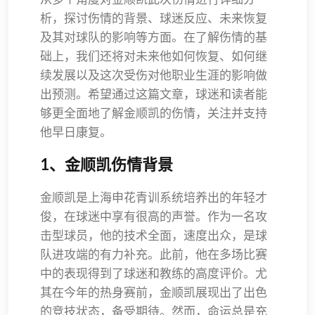
析，探讨伤情的背景、球迷反应、未来恢复
及其对球队的影响等方面。在了解伤情的基
础上，我们还将对未来他如何恢复、如何继
续发展以及这次受伤对他职业生涯的影响做
出预测。希望通过这篇文章，球迷和读者能
够更全面地了解金顺凯的伤情，关注并支持
他早日康复。
1、金顺凯伤情背景
金顺凯是上海申花青训系统培养出的年轻才
俊，在球迷中享有很高的声誉。作为一名攻
击型球员，他的技术全面，速度出众，是球
队进攻端的有力补充。此前，他在多场比赛
中的表现得到了球迷和教练的高度评价。尤
其在今年的热身赛前，金顺凯展现出了出色
的竞技状态，备受期待。然而，命运总是充