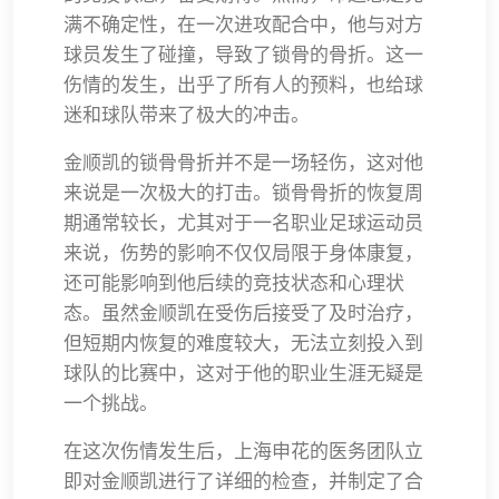
满不确定性，在一次进攻配合中，他与对方
球员发生了碰撞，导致了锁骨的骨折。这一
伤情的发生，出乎了所有人的预料，也给球
迷和球队带来了极大的冲击。
金顺凯的锁骨骨折并不是一场轻伤，这对他
来说是一次极大的打击。锁骨骨折的恢复周
期通常较长，尤其对于一名职业足球运动员
来说，伤势的影响不仅仅局限于身体康复，
还可能影响到他后续的竞技状态和心理状
态。虽然金顺凯在受伤后接受了及时治疗，
但短期内恢复的难度较大，无法立刻投入到
球队的比赛中，这对于他的职业生涯无疑是
一个挑战。
在这次伤情发生后，上海申花的医务团队立
即对金顺凯进行了详细的检查，并制定了合