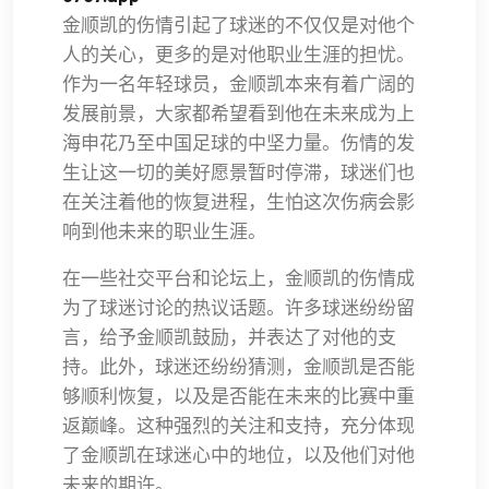
金顺凯的伤情引起了球迷的不仅仅是对他个
人的关心，更多的是对他职业生涯的担忧。
作为一名年轻球员，金顺凯本来有着广阔的
发展前景，大家都希望看到他在未来成为上
海申花乃至中国足球的中坚力量。伤情的发
生让这一切的美好愿景暂时停滞，球迷们也
在关注着他的恢复进程，生怕这次伤病会影
响到他未来的职业生涯。
在一些社交平台和论坛上，金顺凯的伤情成
为了球迷讨论的热议话题。许多球迷纷纷留
言，给予金顺凯鼓励，并表达了对他的支
持。此外，球迷还纷纷猜测，金顺凯是否能
够顺利恢复，以及是否能在未来的比赛中重
返巅峰。这种强烈的关注和支持，充分体现
了金顺凯在球迷心中的地位，以及他们对他
未来的期许。