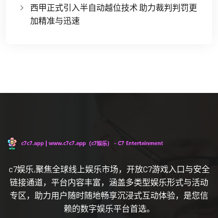
西甲正式引入半自动越位技术 助力裁判判罚更
加精准与迅速
c7娱乐,聚焦全球线上娱乐市场，开放C7游戏入口与安全
链接通道，平台内容丰富，涵盖多类型娱乐形式与活动
专区，助力用户随时随地畅享沉浸式互动体验，是您信
赖的数字娱乐平台首选。