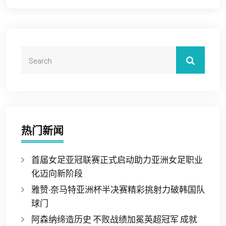
热门新闻
首届女足亚冠联赛正式启动助力亚洲女足职业
化迈向新阶段
雅赞·奈马特亚洲杯半决赛精彩挑射力破韩国队
球门
阿森纳缔造历史 不败战绩加冕英超冠军 成就