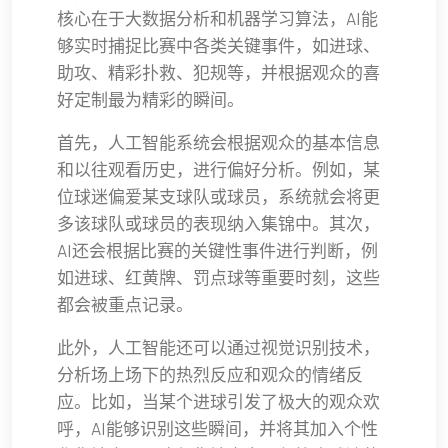
核心在于大数据分析和机器学习算法，AI能
够实时捕捉比赛中各类关键事件，如进球、
助攻、精彩扑救、犯规等，并根据观众的喜
好定制最为精彩的瞬间。
首先，人工智能系统会根据观众的基本信息
和以往观看历史，进行偏好分析。例如，某
位球迷偏爱某支球队或球员，系统就会将更
多该球队或球员的表现纳入集锦中。其次，
AI还会根据比赛的关键性事件进行判断，例
如进球、红黄牌、罚点球等重要时刻，这些
都会被重点记录。
此外，人工智能还可以通过视觉识别技术，
分析场上场下的热烈反应和观众的情绪反
应。比如，当某个进球引发了极大的观众欢
呼，AI能够识别这些瞬间，并将其加入个性