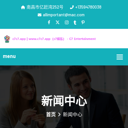
南昌市亿赶湾252号
+13594780038
allimportant@mac.com
新闻中心
首页
新闻中心