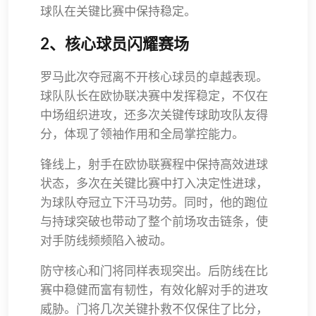
球队在关键比赛中保持稳定。
2、核心球员闪耀赛场
罗马此次夺冠离不开核心球员的卓越表现。
球队队长在欧协联决赛中发挥稳定，不仅在
中场组织进攻，还多次关键传球助攻队友得
分，体现了领袖作用和全局掌控能力。
锋线上，射手在欧协联赛程中保持高效进球
状态，多次在关键比赛中打入决定性进球，
为球队夺冠立下汗马功劳。同时，他的跑位
与持球突破也带动了整个前场攻击链条，使
对手防线频频陷入被动。
防守核心和门将同样表现突出。后防线在比
赛中稳健而富有韧性，有效化解对手的进攻
威胁。门将几次关键扑救不仅保住了比分，