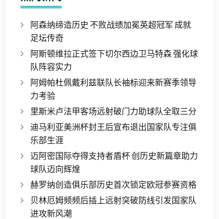
阿森纳缔造历史 不败战绩加冕英超冠军 成就
足坛传奇
阿斯顿维拉正式签下切尔西边卫马特森 强化球
队阵容实力
阿姆帕杜佩戴利兹联队长袖标迎来新赛季领导
力考验
里斯米卢法甲客场远射破门力助球队全取三分
迪马利亚美洲杯封王后宣布退出国家队专注俱
乐部生涯
迈阿密国际夺得支持者盾杯 创历史新篇章助力
球队迈向辉煌
赫罗纳创造俱乐部历史首次锁定欧冠参赛资格
贝林厄姆频频后插上远射突破防线引发国家队
进攻新风潮