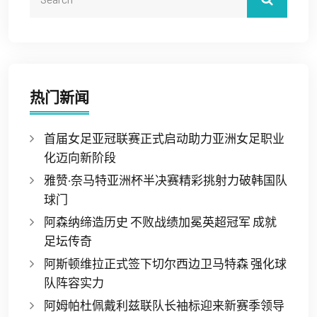
热门新闻
首届女足亚冠联赛正式启动助力亚洲女足职业
化迈向新阶段
雅赞·奈马特亚洲杯半决赛精彩挑射力破韩国队
球门
阿森纳缔造历史 不败战绩加冕英超冠军 成就
足坛传奇
阿斯顿维拉正式签下切尔西边卫马特森 强化球
队阵容实力
阿姆帕杜佩戴利兹联队长袖标迎来新赛季领导