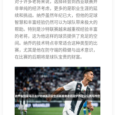
对于许多老将来说，选择转会到西亚联赛并
非单纯的经济考虑，更多的是职业生涯的延
续和挑战。纳乔虽然年纪已大，但他的足球
智慧和丰富经验仍然可以为球队带来极大的
帮助。特别是沙特联赛越来越重视经验丰富
的老将，这为他这样的球员提供了充足的空
间。纳乔的技术特点非常适合这种类型的比
赛，尤其是他在防守端的稳健与战术意识，
在比赛的后期将是球队宝贵的财富。