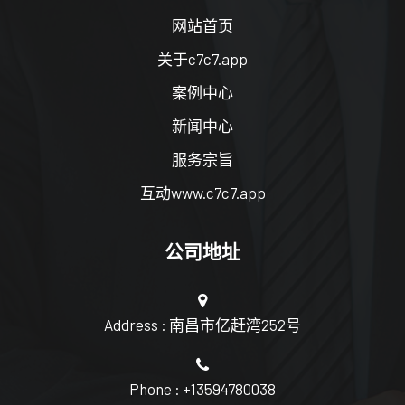
网站首页
关于c7c7.app
案例中心
新闻中心
服务宗旨
互动www.c7c7.app
公司地址
Address : 南昌市亿赶湾252号
Phone : +13594780038