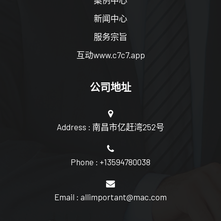
新闻中心
服务宗旨
互动www.c7c7.app
公司地址
Address : 南昌市亿赶湾252号
Phone : +13594780038
Email : allimportant@mac.com