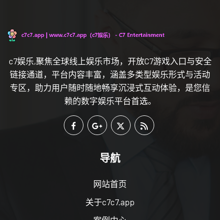
c7娱乐,聚焦全球线上娱乐市场，开放C7游戏入口与安全
链接通道，平台内容丰富，涵盖多类型娱乐形式与活动
专区，助力用户随时随地畅享沉浸式互动体验，是您信
赖的数字娱乐平台首选。
导航
网站首页
关于c7c7.app
案例中心