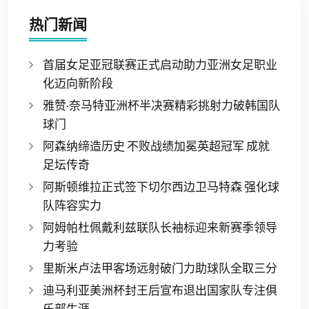
热门新闻
首届女足亚冠联赛正式启动助力亚洲女足职业
化迈向新阶段
雅赞·奈马特亚洲杯半决赛精彩挑射力破韩国队
球门
阿森纳缔造历史 不败战绩加冕英超冠军 成就
足坛传奇
阿斯顿维拉正式签下切尔西边卫马特森 强化球
队阵容实力
阿姆帕杜佩戴利兹联队长袖标迎来新赛季领导
力考验
里斯米卢法甲客场远射破门力助球队全取三分
迪马利亚美洲杯封王后宣布退出国家队专注俱
乐部生涯