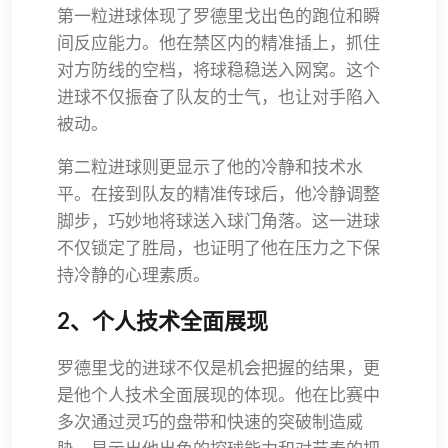
第一粒进球体现了罗德里戈出色的跑位和瞬
间反应能力。他在禁区内的精准插上，抓住
对方防线的空档，将球稳稳送入网窝。这个
进球不仅振奋了队友的士气，也让对手陷入
被动。
第二粒进球则更显示了他的冷静和技术水
平。在接到队友的精准传球后，他冷静调整
脚步，巧妙地将球送入球门角落。这一进球
不仅锁定了胜局，也证明了他在压力之下保
持冷静的心理素质。
2、个人技术全面展现
罗德里戈的进球不仅是机会把握的结果，更
是他个人技术全面展现的体现。他在比赛中
多次通过灵巧的盘带和快速的突破制造威