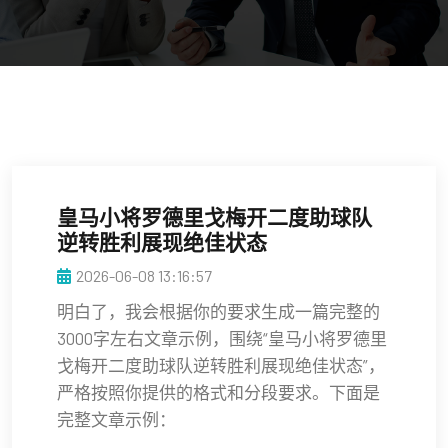
皇马小将罗德里戈梅开二度助球队
逆转胜利展现绝佳状态
2026-06-08 13:16:57
明白了，我会根据你的要求生成一篇完整的
3000字左右文章示例，围绕“皇马小将罗德里
戈梅开二度助球队逆转胜利展现绝佳状态”，
严格按照你提供的格式和分段要求。下面是
完整文章示例：