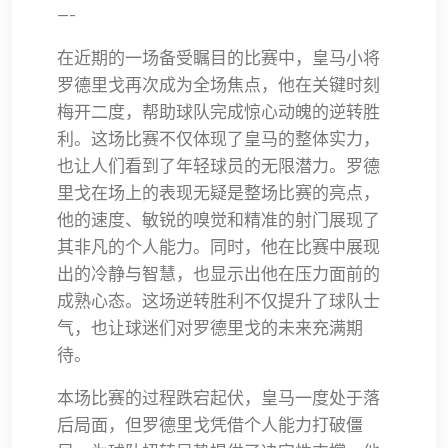
---
在近期的一场备受瞩目的比赛中，皇马小将
罗德里戈再次成为全场焦点，他在关键时刻
梅开二度，帮助球队完成惊心动魄的逆转胜
利。这场比赛不仅体现了皇马的整体实力，
也让人们看到了年轻球员的无限潜力。罗德
里戈在场上的表现无疑是整场比赛的亮点，
他的速度、敏锐的嗅觉和精准的射门展现了
其非凡的个人能力。同时，他在比赛中展现
出的冷静与智慧，也显示出他在压力面前的
成熟心态。这场逆转胜利不仅提升了球队士
气，也让球迷们对罗德里戈的未来充满期
待。
本场比赛的过程跌宕起伏，皇马一度处于落
后局面，但罗德里戈凭借个人能力打破僵