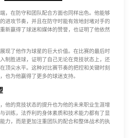
端，在防守和团队配合方面也同样出色。他能够
的进攻节奏，并且在防守时能有效地封堵对手的
重新赢得了球迷和媒体的赞誉，也证明了他依然
展现了他作为球星的巨大价值。在比赛的最后时
入制胜进球，证明了自己无论在竞技状态上，还
在顶尖水平。这种对比赛节奏的把控和关键时刻
，也为他赢得了更多的球迷支持。
望
，他的竞技状态的提升也为他的未来职业生涯增
与训练，法乔利的身体素质和技术能力都有了显
能力，而是更加注重团队的配合和整体战术的执