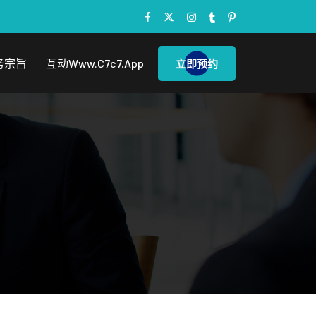
务宗旨
互动www.c7c7.app
立即预约