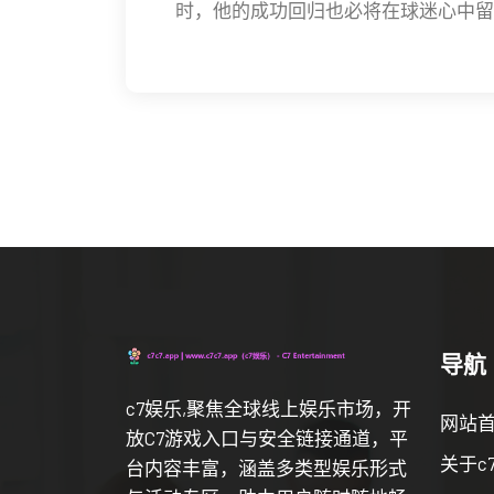
时，他的成功回归也必将在球迷心中留
导航
c7娱乐,聚焦全球线上娱乐市场，开
网站
放C7游戏入口与安全链接通道，平
关于c7
台内容丰富，涵盖多类型娱乐形式