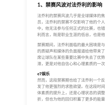
1、禁赛风波对法乔利的影响
法乔利的禁赛风波几乎是全球媒体的焦
员，法乔利的禁赛不仅影响了他的个人
中，他无法参与任何正式的比赛，也错
利而言，既是职业生涯的低谷，也是他
禁赛期间，法乔利面临的最大困境是与
的质疑声和媒体的负面报道给他带来了
席让球队在某些重要比赛中失去了优势
滞，更是对他自信心和心理素质的一次
c7娱乐
然而，这段禁赛期也给了法乔利一个反
发了他更强烈的求胜欲望。在这段时间
体素质的提升上，还是心理状态的调整
折，但也为他的回归积蓄了更多的能量