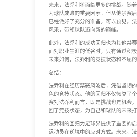
未来，法乔利将面临更多的挑战。随着
为球队成败的重要因素。但从他禁赛后
已经做好了充分的准备。可以预见，法
风采，带领球队迈向新的巅峰。
此外，法乔利的成功回归也为其他禁赛
面对职业生涯的低谷时，只有通过积极
未来如何，法乔利的竞技状态和不屈的
总结：
法乔利在经历禁赛风波后，凭借坚韧的
色的竞技状态。他的回归不仅恢复了个
赛对法乔利而言，既是挑战也是机会，
回了竞技状态，为自己和球队的未来打
法乔利的回归为足球界提供了重要的启
运动员在逆境中的应对方式。未来，法