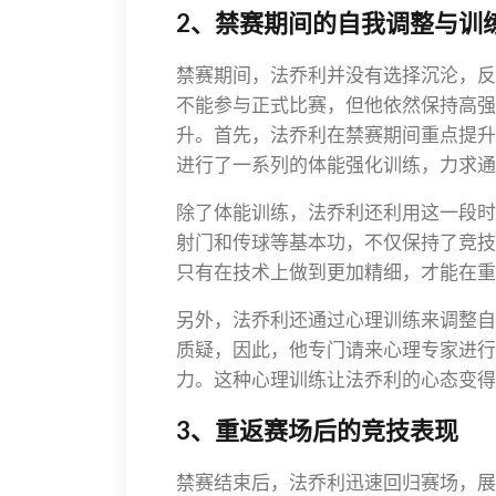
2、禁赛期间的自我调整与训
禁赛期间，法乔利并没有选择沉沦，反
不能参与正式比赛，但他依然保持高强
升。首先，法乔利在禁赛期间重点提升
进行了一系列的体能强化训练，力求通
除了体能训练，法乔利还利用这一段时
射门和传球等基本功，不仅保持了竞技
只有在技术上做到更加精细，才能在重
另外，法乔利还通过心理训练来调整自
质疑，因此，他专门请来心理专家进行
力。这种心理训练让法乔利的心态变得
3、重返赛场后的竞技表现
禁赛结束后，法乔利迅速回归赛场，展