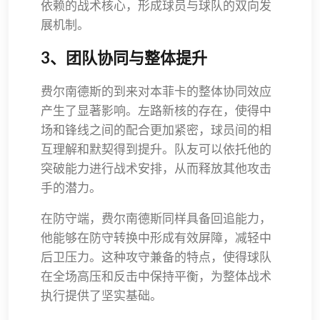
依赖的战术核心，形成球员与球队的双向发
展机制。
3、团队协同与整体提升
费尔南德斯的到来对本菲卡的整体协同效应
产生了显著影响。左路新核的存在，使得中
场和锋线之间的配合更加紧密，球员间的相
互理解和默契得到提升。队友可以依托他的
突破能力进行战术安排，从而释放其他攻击
手的潜力。
在防守端，费尔南德斯同样具备回追能力，
他能够在防守转换中形成有效屏障，减轻中
后卫压力。这种攻守兼备的特点，使得球队
在全场高压和反击中保持平衡，为整体战术
执行提供了坚实基础。