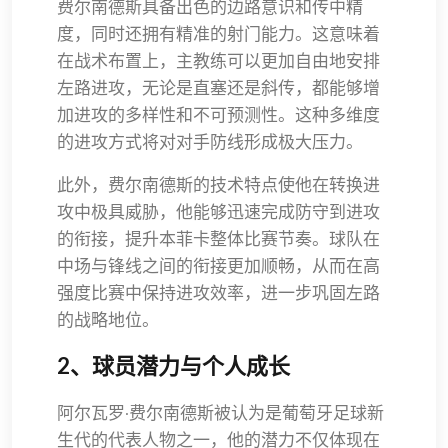
费尔南德斯具备出色的边路意识和传中精
度，同时还拥有精准的射门能力。这意味着
在战术布置上，主教练可以更加自由地安排
左路进攻，无论是直塞还是斜传，都能够增
加进攻的多样性和不可预测性。这种多维度
的进攻方式将对对手防线形成极大压力。
此外，费尔南德斯的技术特点使他在转换进
攻中极具威胁，他能够迅速完成防守到进攻
的衔接，提升本菲卡整体比赛节奏。球队在
中场与锋线之间的衔接更加顺畅，从而在高
强度比赛中保持进攻效率，进一步巩固左路
的战略地位。
2、球员潜力与个人成长
阿尔瓦罗·费尔南德斯被认为是葡萄牙足球新
生代的代表人物之一，他的潜力不仅体现在