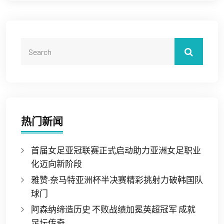
热门新闻
首届女足亚冠联赛正式启动助力亚洲女足职业
化迈向新阶段
雅赞·奈马特亚洲杯半决赛精彩挑射力破韩国队
球门
阿森纳缔造历史 不败战绩加冕英超冠军 成就
足坛传奇