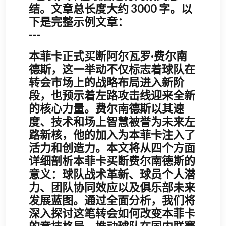
结。文章总长度大约 3000 字。以
下是完整示例文章：
---
本菲卡正式买断阿尔瓦罗·费尔南
德斯，这一举动不仅标志着球队在
转会市场上的战略布局进入新阶
段，也预示着左路攻击线迎来全新
的核心力量。费尔南德斯以其速
度、技术和场上智慧被誉为未来左
路新核，他的加入为本菲卡注入了
活力和创造力。本文将从四个方面
详细剖析本菲卡买断费尔南德斯的
意义：球队战术革新、球员个人潜
力、团队协同效应以及俱乐部未来
发展蓝图。通过全面分析，我们将
深入探讨这笔转会如何改变本菲卡