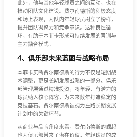
此外，他与其他年轻球员之间的互动，也在
推动团队文化建设。费尔南德斯的积极态度
和场上表现，为队内年轻球员树立了榜样，
提升团队凝聚力和竞争意识。这种良性循
环，有助于本菲卡形成可持续发展的青训与
主力融合模式。
4、俱乐部未来蓝图与战略布局
本菲卡买断费尔南德斯的行为不仅是短期战
术调整，更是长期发展战略的一部分。俱乐
部管理层通过精准投资，将年轻、有潜力的
球员纳入核心阵容，为未来数年打造稳定的
竞技基石。费尔南德斯被视为左路长期发展
计划中的关键环节。
从商业与品牌角度来看，费尔南德斯的崛起
也为俱乐部带来了潜在价值。年轻球员的成